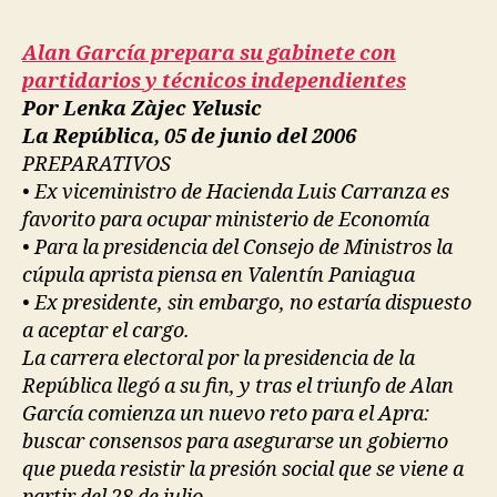
de
con
Alan García prepara su gabinete con
día
partidarios y técnicos independientes
y
Por Lenka Zàjec Yelusic
ape
La República, 05 de junio del 2006
PREPARATIVOS
• Ex viceministro de Hacienda Luis Carranza es
favorito para ocupar ministerio de Economía
• Para la presidencia del Consejo de Ministros la
cúpula aprista piensa en Valentín Paniagua
• Ex presidente, sin embargo, no estaría dispuesto
a aceptar el cargo.
La carrera electoral por la presidencia de la
República llegó a su fin, y tras el triunfo de Alan
García comienza un nuevo reto para el Apra:
buscar consensos para asegurarse un gobierno
que pueda resistir la presión social que se viene a