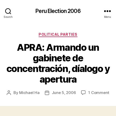
Peru Election 2006
Search
Menu
Categories
POLITICAL PARTIES
APRA: Armando un
gabinete de
concentración, díalogo y
apertura
on
By
Michael Ha
June 5, 2006
1 Comment
Post
Post
APR
author
date
Ar
un
gab