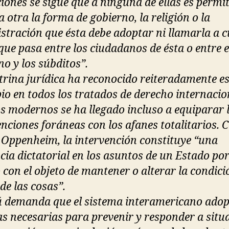
ciones se sigue que a ninguna de ellas es permi
a otra la forma de gobierno, la religión o la
stración que ésta debe adoptar ni llamarla a 
 que pasa entre los ciudadanos de ésta o entre e
no y los súbditos”.
trina jurídica ha reconocido reiteradamente es
pio en todos los tratados de derecho internacio
s modernos se ha llegado incluso a equiparar 
enciones foráneas con los afanes totalitarios.
 Oppenheim, la intervención constituye “una
ncia dictatorial en los asuntos de un Estado po
 con el objeto de mantener o alterar la condici
de las cosas”.
ú demanda que el sistema interamericano adop
s necesarias para prevenir y responder a situ