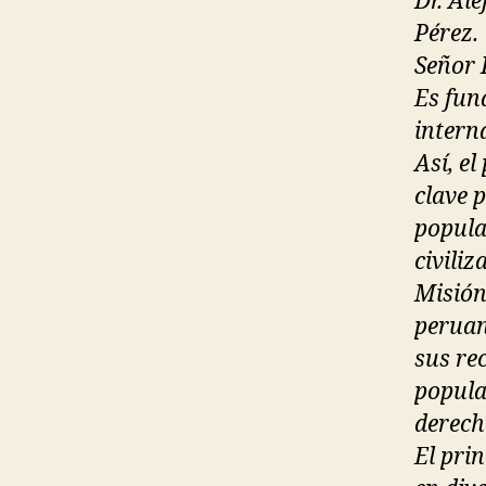
Dr. Al
Pérez.
Señor 
Es fun
intern
Así, el
clave 
popula
civiliz
Misión
peruan
sus re
popula
derech
El pri