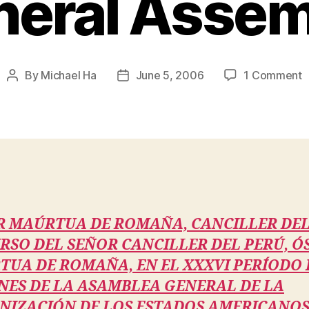
neral Assem
o
By
Michael Ha
June 5, 2006
1 Comment
Post
Post
C
author
date
O
M
–
S
t
O
G
R MAÚRTUA DE ROMAÑA, CANCILLER DEL
A
RSO DEL SEÑOR CANCILLER DEL PERÚ, Ó
UA DE ROMAÑA, EN EL XXXVI PERÍODO 
NES DE LA ASAMBLEA GENERAL DE LA
NIZACIÓN DE LOS ESTADOS AMERICANO