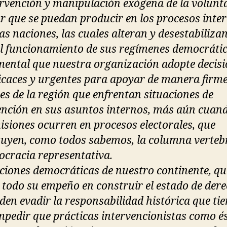
ervención y manipulación exógena de la volunt
r que se puedan producir en los procesos inte
s naciones, las cuales alteran y desestabilizan
 funcionamiento de sus regímenes democrátic
ental que nuestra organización adopte decisi
icaces y urgentes para apoyar de manera firme
es de la región que enfrentan situaciones de
ención en sus asuntos internos, más aún cuand
isiones ocurren en procesos electorales, que
tuyen, como todos sabemos, la columna verteb
ocracia representativa.
ciones democráticas de nuestro continente, q
 todo su empeño en construir el estado de dere
den evadir la responsabilidad histórica que ti
mpedir que prácticas intervencionistas como é