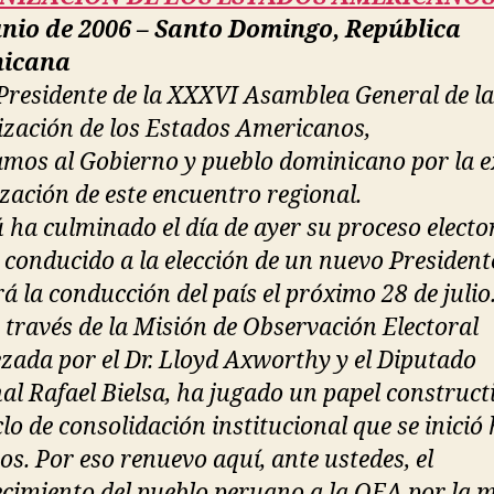
unio de 2006 – Santo Domingo, República
icana
Presidente de la XXXVI Asamblea General de la
zación de los Estados Americanos,
tamos al Gobierno y pueblo dominicano por la e
zación de este encuentro regional.
ú ha culminado el día de ayer su proceso elector
 conducido a la elección de un nuevo President
á la conducción del país el próximo 28 de julio
 través de la Misión de Observación Electoral
zada por el Dr. Lloyd Axworthy y el Diputado
al Rafael Bielsa, ha jugado un papel construct
clo de consolidación institucional que se inició
os. Por eso renuevo aquí, ante ustedes, el
cimiento del pueblo peruano a la OEA por la 