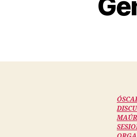
Ge
ÓSCA
DISCU
MAÚRT
SESIO
ORGA