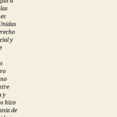
gan a
las
nes
 Unidas
erecho
cial y
e
as
tro
 no
ntre
a y
s hizo
anía de