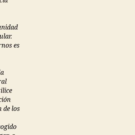
cía
unidad
ular.
rnos es
la
ral
ilice
ción
 de los
cogido