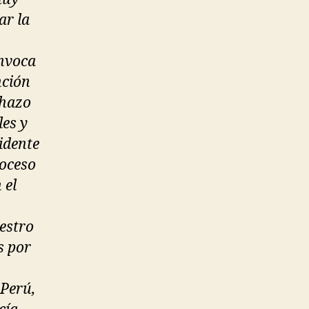
ar la
onvoca
nción
chazo
les y
idente
roceso
 el
estro
s por
 Perú,