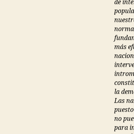
de int
popula
nuestra
normal
fundam
más ef
nacion
interv
introm
consti
la dem
Las na
puesto
no pue
para i