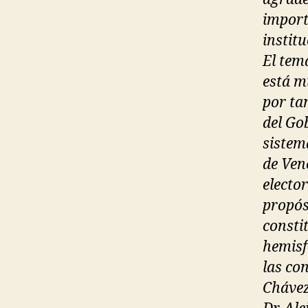
import
instit
El tem
está m
por ta
del Go
sistem
de Ven
electo
propós
consti
hemisf
las co
Chávez