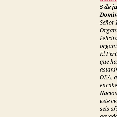
5 de j
Domin
Señor 
Organi
Felici
organi
El Per
que ha
asumir
OEA, a
encabe
Nacion
este ci
seis añ
agrade