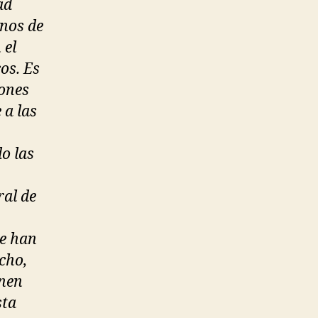
ad
rnos de
 el
os. Es
ones
 a las
o las
ral de
ue han
cho,
enen
sta