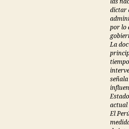
las na
dictar 
admini
por lo
gobier
La doc
princi
tiempo
interv
señala
influe
Estado
actual 
El Per
medida