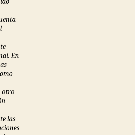
tido
cuenta
l
te
nal. En
las
 Como
r otro
ón
te las
aciones