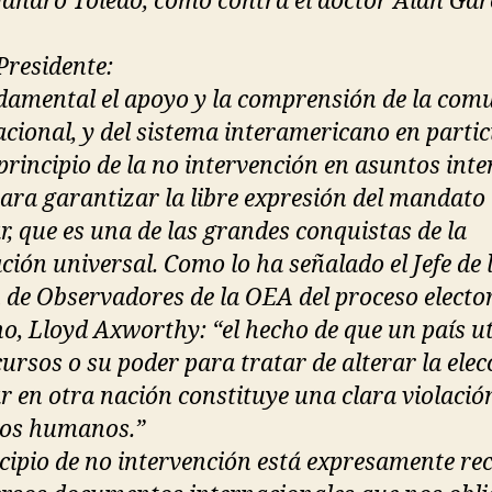
ejandro Toledo, como contra el doctor Alan Gar
Presidente:
damental el apoyo y la comprensión de la com
acional, y del sistema interamericano en partic
 principio de la no intervención en asuntos inte
para garantizar la libre expresión del mandato
r, que es una de las grandes conquistas de la
ación universal. Como lo ha señalado el Jefe de 
 de Observadores de la OEA del proceso electo
o, Lloyd Axworthy: “el hecho de que un país ut
cursos o su poder para tratar de alterar la elec
r en otra nación constituye una clara violación
os humanos.”
ncipio de no intervención está expresamente re