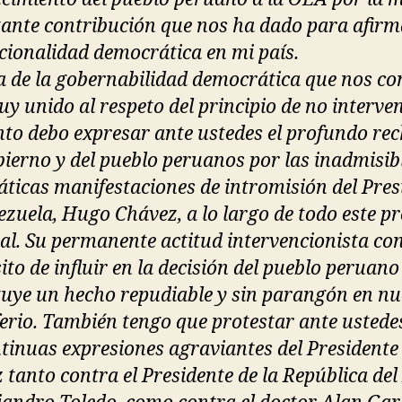
ante contribución que nos ha dado para afirm
ucionalidad democrática en mi país.
a de la gobernabilidad democrática que nos c
uy unido al respeto del principio de no interve
nto debo expresar ante ustedes el profundo re
bierno y del pueblo peruanos por las inadmisib
áticas manifestaciones de intromisión del Pres
ezuela, Hugo Chávez, a lo largo de todo este p
ral. Su permanente actitud intervencionista con
ito de influir en la decisión del pueblo peruano
tuye un hecho repudiable y sin parangón en nu
erio. También tengo que protestar ante ustede
ntinuas expresiones agraviantes del Presidente
 tanto contra el Presidente de la República del