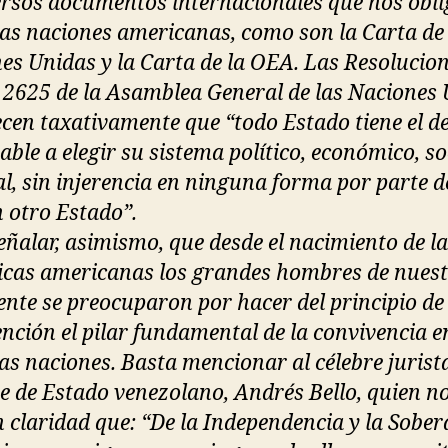
ersos documentos internacionales que nos obli
las naciones americanas, como son la Carta de 
es Unidas y la Carta de la OEA. Las Resolucio
 2625 de la Asamblea General de las Naciones
ecen taxativamente que “todo Estado tiene el d
able a elegir su sistema político, económico, so
al, sin injerencia en ninguna forma por parte d
 otro Estado”.
eñalar, asimismo, que desde el nacimiento de l
icas americanas los grandes hombres de nues
ente se preocuparon por hacer del principio de
ención el pilar fundamental de la convivencia e
as naciones. Basta mencionar al célebre jurist
 de Estado venezolano, Andrés Bello, quien no
n claridad que: “De la Independencia y la Sober