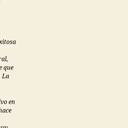
xitosa
al,
e que
. La
ivo en
 hace
muy