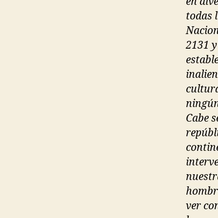
en div
todas 
Nacion
2131 y
establ
inalien
cultur
ningún
Cabe s
repúbl
contin
interv
nuestr
hombre
ver co