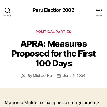
Peru Election 2006
Search
Menu
Categories
POLITICAL PARTIES
APRA: Measures
Proposed for the First
100 Days
By
Michael Ha
June 6, 2006
Post
Post
author
date
Mauricio Mulder se ha opuesto energicamente