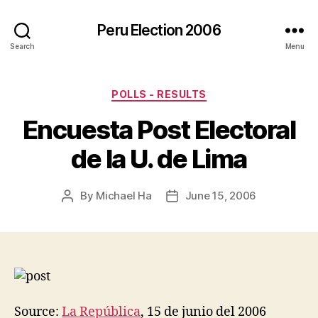
Peru Election 2006
Search
Menu
Categories
POLLS - RESULTS
Encuesta Post Electoral
de la U. de Lima
By
Michael Ha
June 15, 2006
Post
Post
author
date
Source:
La República
, 15 de junio del 2006