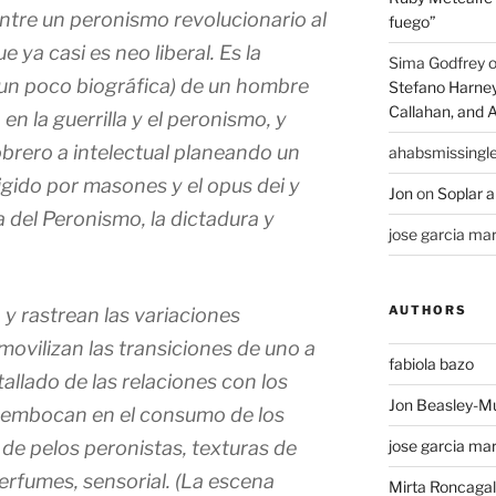
entre un peronismo revolucionario al
fuego”
ya casi es neo liberal. Es la
Sima Godfrey
(y un poco biográfica) de un hombre
Stefano Harney,
Callahan, and 
n la guerrilla y el peronismo, y
obrero a intelectual planeando un
ahabsmissingl
rigido por masones y el opus dei y
Jon
on
Soplar a
 del Peronismo, la dictadura y
jose garcia mar
AUTHORS
 y rastrean las variaciones
 movilizan las transiciones de uno a
fabiola bazo
allado de las relaciones con los
Jon Beasley-M
esembocan en el consumo de los
 de pelos peronistas, texturas de
jose garcia mar
erfumes, sensorial. (La escena
Mirta Roncagall