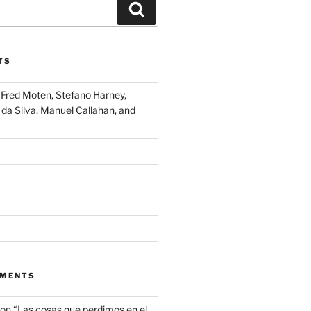
Search
TS
Fred Moten, Stefano Harney,
 da Silva, Manuel Callahan, and
MMENTS
on
“Las cosas que perdimos en el