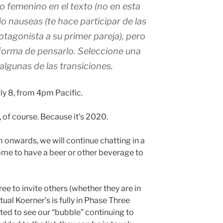
o femenino en el texto (no en esta
 nauseas (te hace participar de las
otagonista a su primer pareja), pero
forma de pensarlo. Seleccione una
lgunas de las transiciones.
y 8, from 4pm Pacific.
, of course. Because it’s 2020.
onwards, we will continue chatting in a
ome to have a beer or other beverage to
ree to invite others (whether they are in
tual Koerner’s is fully in Phase Three
ted to see our “bubble” continuing to