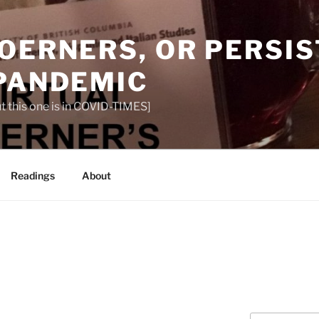
OERNERS, OR PERSIS
 PANDEMIC
t this one is in COVID-TIMES]
Readings
About