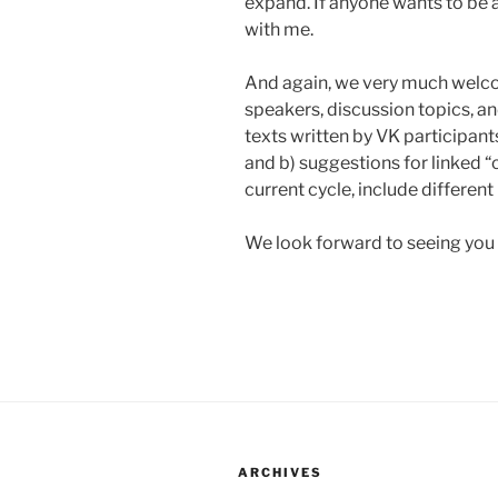
expand. If anyone wants to be a
with me.
And again, we very much welco
speakers, discussion topics, a
texts written by VK participant
and b) suggestions for linked “c
current cycle, include differe
We look forward to seeing yo
ARCHIVES