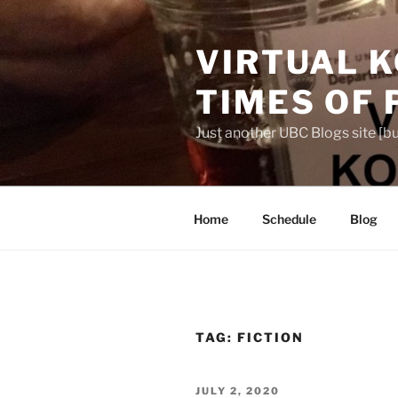
Skip
to
VIRTUAL K
content
TIMES OF
Just another UBC Blogs site [bu
Home
Schedule
Blog
TAG:
FICTION
POSTED
JULY 2, 2020