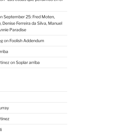
on
September 25: Fred Moten,
 Denise Ferreira da Silva, Manuel
Annie Paradise
eg
on
Foolish Addendum
rriba
tinez
on
Soplar arriba
urray
tinez
i