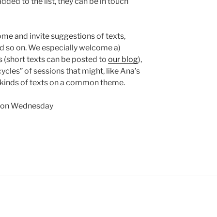
dded to the list, they can be in touch
me and invite suggestions of texts,
nd so on. We especially welcome a)
s (short texts can be posted to
our blog
),
ycles” of sessions that might, like Ana’s
nt kinds of texts on a common theme.
u on Wednesday