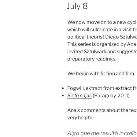
ON
July 8
We now move on to a new cycle
which will culminate in a visit
political theorist Diego Sztulwa
This series is organized by Ana
invited Sztulwark and suggest
preparatory readings.
We begin with fiction and film.
Fogwill, extract from
extract 
Siete cajas
(Paraguay, 2011)
Ana’s comments about the text a
very helpful:
Algo que me resultó increí