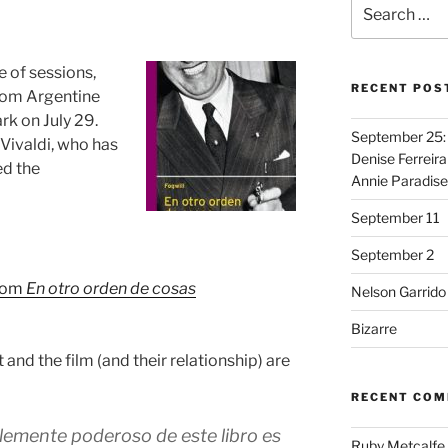
Search
for:
 of sessions,
RECENT POS
 from Argentine
rk on July 29.
September 25: 
 Vivaldi, who has
Denise Ferreira
ed the
Annie Paradise
September 11
September 2
from
En otro orden de cosas
Nelson Garrido
Bizarre
nd the film (and their relationship) are
RECENT CO
blemente poderoso de este libro es
Ruby Metcalfe