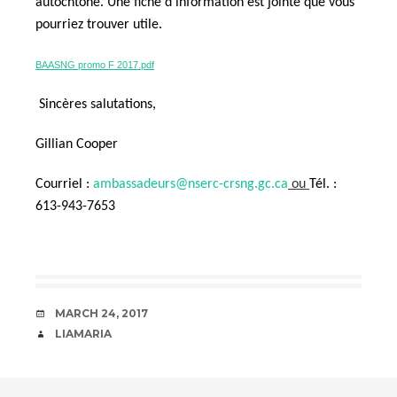
autochtone. Une fiche d’information est jointe que vous
pourriez trouver utile.
BAASNG promo F 2017.pdf
Sincères salutations,
Gillian Cooper
Courriel :
ambassadeurs@nserc-crsng.gc.ca
ou
Tél. :
613-943-7653
DATE
MARCH 24, 2017
AUTHOR
LIAMARIA