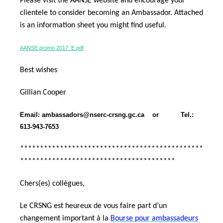
Please visit the AANSE website and encourage your
clientele to consider becoming an Ambassador. Attached
is an information sheet you might find useful.
AANSE promo 2017_E.pdf
Best wishes
Gillian Cooper
Email:
ambassadors@nserc-crsng.gc.ca
or Tel.:
613-943-7653
**********************************************
***************************************
Chers(es) collègues,
Le CRSNG est heureux de vous faire part d’un
changement important à la
Bourse pour ambassadeurs