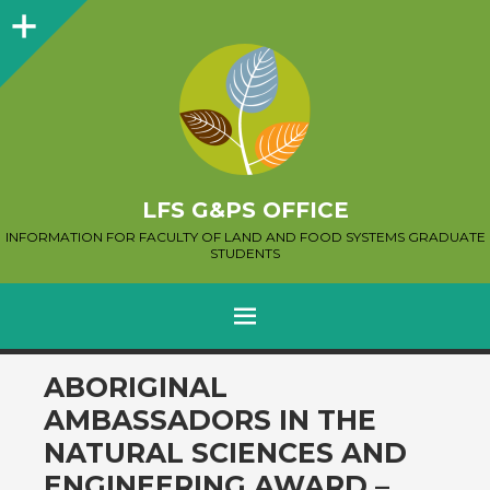
Sidebar
LFS G&PS OFFICE
INFORMATION FOR FACULTY OF LAND AND FOOD SYSTEMS GRADUATE
STUDENTS
MENU
SKIP
ABORIGINAL
TO
AMBASSADORS IN THE
CONTENT
NATURAL SCIENCES AND
ENGINEERING AWARD –