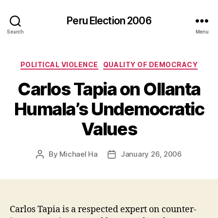
Peru Election 2006
Search
Menu
Categories
POLITICAL VIOLENCE
QUALITY OF DEMOCRACY
Carlos Tapia on Ollanta
Humala’s Undemocratic
Values
By
Michael Ha
January 26, 2006
Post
Post
author
date
Carlos Tapia is a respected expert on counter-