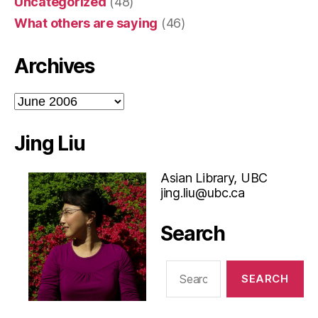
Uncategorized
(48)
What others are saying
(46)
Archives
Archives
Jing Liu
Asian Library, UBC
jing.liu@ubc.ca
Search
Search
for: