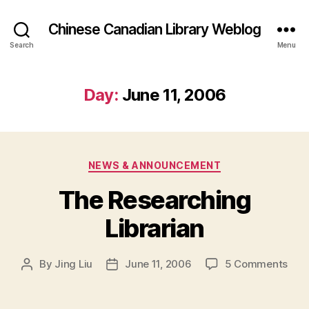
Chinese Canadian Library Weblog
Search
Menu
Day:
June 11, 2006
Categories
NEWS & ANNOUNCEMENT
The Researching
Librarian
on
By
Jing Liu
June 11, 2006
5 Comments
Post
Post
The
author
date
Res
Libr