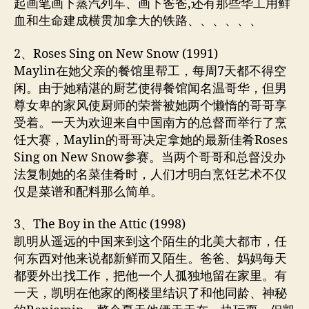
起画笔画下蒸汽列车、画下爸爸,还有那些华工用鲜
血和生命建成横贯加拿大的铁路、、、、、、
2、Roses Sing on New Snow (1991)
Maylin在她父亲的餐馆里帮工，每周7天都不得空
闲。由于她精湛的厨艺使得餐馆闻名温哥华，但男
尊女卑的家风使厨师的荣誉被她两个懒惰的哥哥享
受着。一天为欢迎来自中国南方的总督而举行了烹
饪大赛，Maylin的哥哥决定拿她的最新佳肴Roses
Sing on New Snow参赛。当两个哥哥和总督没办
法复制她的名菜佳肴时，人们才明白烹饪艺术不仅
仅是菜谱和配料那么简单。
3、The Boy in the Attic (1998)
凯明从遥远的中国来到这个陌生的北美大都市，任
何东西对他来说都新鲜而又陌生。爸爸、妈妈每天
都要外出找工作，把他一个人孤独地留在家里。有
一天，凯明在他家的阁楼里结识了和他同龄、神秘