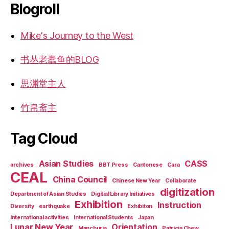
Blogroll
Mike's Journey to the West
书丛老蠹鱼的BLOG
思渊堂主人
竹帛斋主
Tag Cloud
Asian Studies
CASS
archives
BBT Press
Cantonese
Cara
CEAL
China Council
Chinese New Year
Collaborate
digitization
Department of Asian Studies
Digitial Library Initiatives
Exhibition
Instruction
Diversity
earthquake
Exhibiton
International activities
International Students
Japan
Lunar New Year
Orientation
Manchuria
Patricia Chew