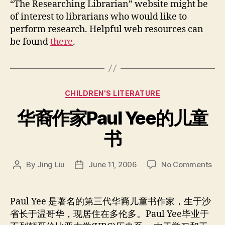
“The Researching Librarian” website might be
of interest to librarians who would like to
perform research. Helpful web resources can
be found
there
.
Categories
CHILDREN'S LITERATURE
华裔作家Paul Yee的儿童
书
on
By
Jing Liu
June 11, 2006
No Comments
Post
Post
华
author
date
裔
作
Paul Yee 是著名的第三代华裔儿童书作家，生于沙
家
省长于温哥华，现居住在多伦多。Paul Yee毕业于
Pau