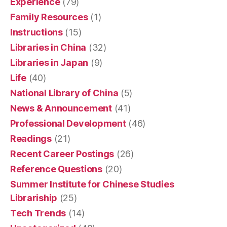
Experience
(79)
Family Resources
(1)
Instructions
(15)
Libraries in China
(32)
Libraries in Japan
(9)
Life
(40)
National Library of China
(5)
News & Announcement
(41)
Professional Development
(46)
Readings
(21)
Recent Career Postings
(26)
Reference Questions
(20)
Summer Institute for Chinese Studies
Librariship
(25)
Tech Trends
(14)