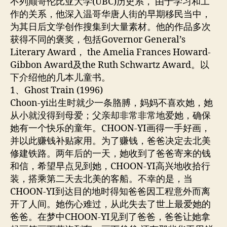
不列颠哥伦比亚大学(UBC)历史系， 由于学习和工
Yee
作的关系，他深入温哥华唐人街的早期移民当中，
的
为其日后文学创作搜集到大量素材。他的作品多次
儿
获得不同的褒奖，包括Governor General’s
童
书
Literary Award， the Amelia Frances Howard-
Gibbon Award及the Ruth Schwartz Award。以
下介绍他的几本儿童书。
1、Ghost Train (1996)
Choon-yi出生时就少一条胳膊，妈妈不喜欢她，她
从小就没得到母爱；父亲却非常非常地爱她，确保
她有一个快乐的童年。CHOON-YI画得一手好画，
并以此赚钱补贴家用。为了赚钱，爸爸决定去北美
修建铁路。两年后的一天，她收到了爸爸寄来的钱
和信，希望早点见到她，CHOON-YI高兴地收拾行
装，搭乘第二天去北美的客船。不幸的是，当
CHOON-YI到达目的地时得知爸爸因工程意外而离
开了人间。她伤心难过，从此失去了世上最爱她的
爸爸。在梦中CHOON-YI见到了爸爸，爸爸让她拿