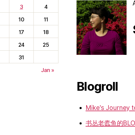
3
4
10
11
17
18
24
25
f
31
Jan »
Blogroll
Mike's Journey t
书丛老蠹鱼的BLO