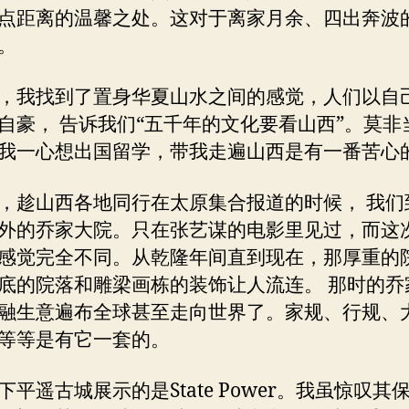
点距离的温馨之处。这对于离家月余、四出奔波
。
，我找到了置身华夏山水之间的感觉，人们以自
自豪， 告诉我们“五千年的文化要看山西”。莫非
我一心想出国留学，带我走遍山西是有一番苦心
，趁山西各地同行在太原集合报道的时候， 我们
外的乔家大院。只在张艺谋的电影里见过，而这
感觉完全不同。从乾隆年间直到现在，那厚重的
底的院落和雕梁画栋的装饰让人流连。 那时的乔
融生意遍布全球甚至走向世界了。家规、行规、
等等是有它一套的。
下平遥古城展示的是State Power。我虽惊叹其