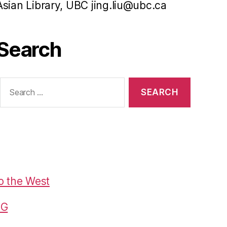
Asian Library, UBC jing.liu@ubc.ca
Search
Search
or:
o the West
G