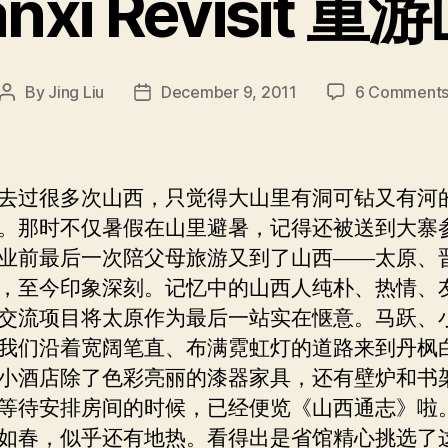
nxi Revisit 
By
Jing Liu
December 9, 2011
6 Comment
Post
Post
author
date
去过很多次山西，只觉得大山里有洞可钻又有河
。那时不仅暑假在山里避暑，记得还被送到大寨
业前最后一次陪父母旅游又到了山西——太原、
，至今印象深刻。记忆中的山西人纯朴、热情、
交流项目将太原作为最后一站实在惬意。马跃、
我们沿着宽阔笔直、布满霓虹灯的道路来到丹枫
小酒店除了色彩亮丽的漆器家具，还有壁炉和书
等待安排房间的时候，已经便览《山西通志》啦
如春，似乎还有地热。看得出是省馆精心挑选了