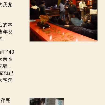
游
的我尤
山
西
己的本
当年父
的。
到了40
次亲临
院墙，
家就已
大宅院
保存完