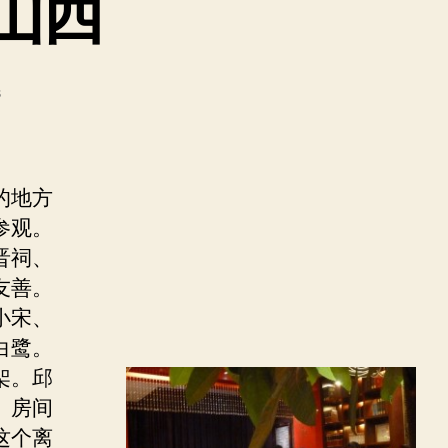
重游山西
on
s
S
h
a
n
的地方
x
参观。
i
晋祠、
R
e
友善。
v
小宋、
i
白鹭。
s
架。邱
i
t
。房间
重
这个离