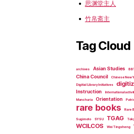
思渊堂主人
竹帛斋主
Tag Cloud
Asian Studies
archives
BB
China Council
Chinese New 
digiti
Digitial Library Initiatives
Instruction
International activi
Orientation
Manchuria
Patri
rare books
Rare 
TGAG
Sugimoto
SYSU
Tok
WCILCOS
Wei Tingsheng