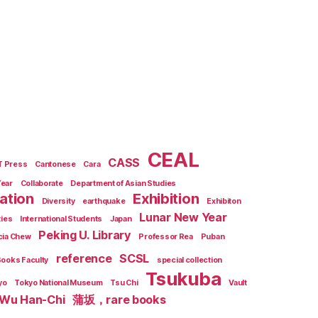
CEAL
CASS
T Press
Cantonese
Cara
Year
Collaborate
Department of Asian Studies
zation
Exhibition
Diversity
earthquake
Exhibiton
Lunar New Year
ties
International Students
Japan
Peking U. Library
cia Chew
Professor Rea
Puban
reference
SCSL
Books Faculty
special collection
Tsukuba
yo
Tokyo National Museum
Tsu Chi
Vault
Wu Han-Chi
蒲坂，rare books