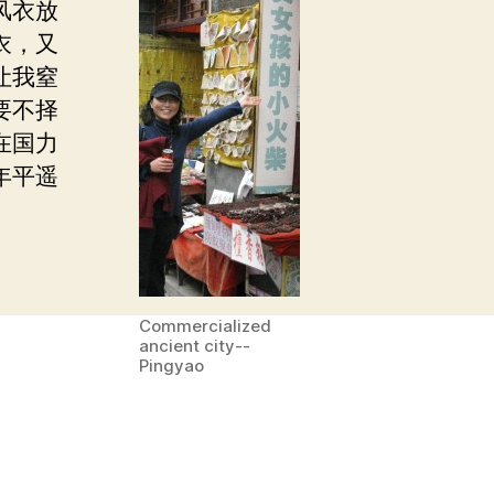
风衣放
衣，又
让我窒
要不择
在国力
年平遥
Commercialized
ancient city--
Pingyao