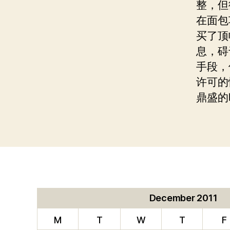
整，但
在面包
买了顶
息，碍
手段，
许可的
鼎盛的
December 2011
M
T
W
T
F