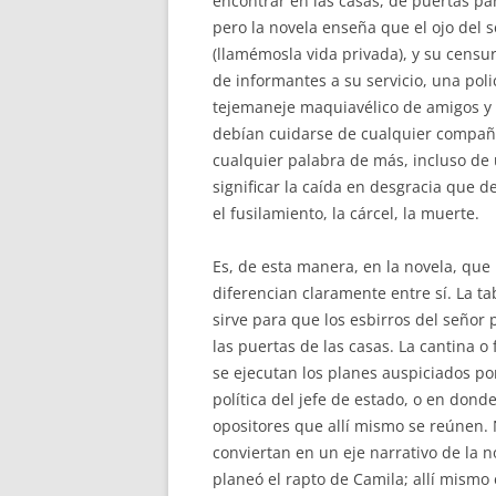
encontrar en las casas, de puertas pa
pero la novela enseña que el ojo del 
(llamémosla vida privada), y su censu
de informantes a su servicio, una pol
tejemaneje maquiavélico de amigos y
debían cuidarse de cualquier compañía
cualquier palabra de más, incluso de
significar la caída en desgracia que d
el fusilamiento, la cárcel, la muerte.
Es, de esta manera, en la novela, que 
diferencian claramente entre sí. La ta
sirve para que los esbirros del señor 
las puertas de las casas. La cantina 
se ejecutan los planes auspiciados po
política del jefe de estado, o en dond
opositores que allí mismo se reúnen. 
conviertan en un eje narrativo de la 
planeó el rapto de Camila; allí mismo