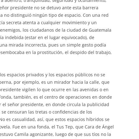
ra adentro, tranquilidad, seguridad y ocultamiento,
señor presidente no se detuvo ante esta barrera
ra no distinguió ningún tipo de espacio. Con una red
icía secreta atenta a cualquier movimiento y un
 enemigos, los ciudadanos de la ciudad de Guatemala
 indebida (estar en el lugar equivocado), de
 una mirada incorrecta, pues un simple gesto podía
esembocaba en la prostitución, el despido del trabajo,
los espacios privados y los espacios públicos no se
berna, por ejemplo, es un mirador hacia la calle, que
presidente vigilen lo que ocurre en las avenidas o en
o fonda, también, es el centro de operaciones en donde
r el señor presidente, en donde circula la publicidad
e se censuran las tretas o confidencias de los
No es casualidad, así, que estos espacios híbridos se
novela. Fue en una fonda, el Tus Tep, que Cara de Ángel
 estuvo Camila agonizante, luego de que sus tíos no la