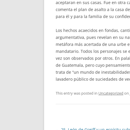
aceptaran en sus casas. Fue en otra c
comenta el plan de asalto a la casa d
para él y para la familia de su confid
Los hechos acaecidos en fondas, canti
argumentativa, pues revelan en su nat
metáfora más acertada de una urbe en
mandatario. Todos los personajes se 
vez son observados por otros. En palab
de Guatemala, pero cuyo pensamiento 
trata de “un mundo de inestabilidades
lavadero público de suciedades de vec
This entry was posted in
Uncategorized
on
Post
←
25. León de Greiff y un espíritu sub