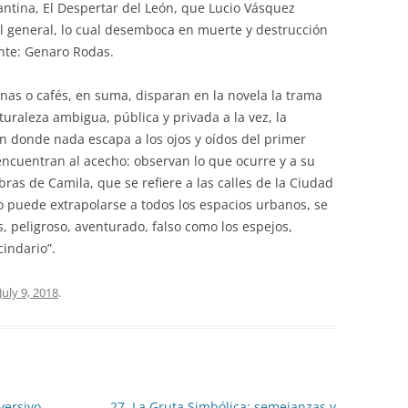
antina, El Despertar del León, que Lucio Vásquez
el general, lo cual desemboca en muerte y destrucción
ente: Genaro Rodas.
nas o cafés, en suma, disparan en la novela la trama
uraleza ambigua, pública y privada a la vez, la
 donde nada escapa a los ojos y oídos del primer
encuentran al acecho: observan lo que ocurre y a su
ras de Camila, que se refiere a las calles de la Ciudad
puede extrapolarse a todos los espacios urbanos, se
, peligroso, aventurado, falso como los espejos,
indario”.
July 9, 2018
.
versivo.
27. La Gruta Simbólica: semejanzas y