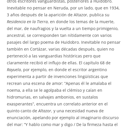
otros escritores vanguardistas, posteriores a Huidobro.
Inevitable no pensar en Neruda, por un lado, que en 1934,
3 años después de la aparición de Altazor, publica su
Residencia en la Tierra
, en donde los temas de la muerte,
del mar, de naufragios y la vuelta a un tiempo primigenio,
ancestral, se corresponden tan nítidamente con varios
pasajes del largo poema de Huidobro. Inevitable no pensar
también en Cortázar, varias décadas después, quien no
perteneció a las vanguardias históricas pero que
claramente recibió el influjo de ellas. El capítulo 68 de
Rayuela
, por ejemplo, en donde el escritor argentino
experimenta a partir de invenciones lingüísticas que
recrean una escena de amor: “Apenas él le amalaba el
noema, a ella se le agolpaba el clémiso y caían en
hidromurias, en salvajes ambonios, en sustalos
exasperantes”, encuentra un correlato anterior en el
quinto canto de
Altazor
, y una necesidad nueva de
enunciación, apelando por ejemplo al imaginario discurso
del mar: “Y hablo como mar y digo / De la firmeza hasta el