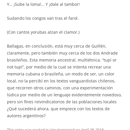
Y… ¡Sube la loma!… Y ¡dale al tambor!
Sudando los congos van tras el farol.
(Con cantos yorubas alzan el clamor.)
Ballagas, en conclusión, está muy cerca de Guillén,
claramente, pero también muy cerca de los dos Andrade
brasileños. Esta memoria ancestral, multiétnica, “tupí or
not tupí”, por medio de la cual se intenta recrear una
memoria cubana o brasileña, un modo de ser, un color
local, no la percibí en los textos vanguardistas chilenos,
que recorren otros caminos, con una experimentación
lúdica por medio de un lenguaje evidentemente novedoso,
pero sin fines reivindicatorios de las poblaciones locales
¿Qué sucederá ahora, que empiece con los textos de
autores argentinos?
This entry was posted in
Uncategorized
on
April 28, 2018
.