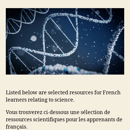
science
en
français
–
French
Science
Listed below are selected resources for French
learners relating to science.
Vous trouverez ci-dessous une sélection de
ressources scientifiques pour les apprenants de
français.