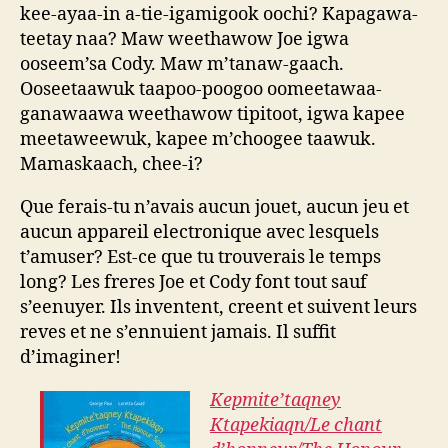
kee-ayaa-in a-tie-igamigook oochi? Kapagawa-
teetay naa? Maw weethawow Joe igwa
ooseem’sa Cody. Maw m’tanaw-gaach.
Ooseetaawuk taapoo-poogoo oomeetawaa-
ganawaawa weethawow tipitoot, igwa kapee
meetaweewuk, kapee m’choogee taawuk.
Mamaskaach, chee-i?
Que ferais-tu n’avais aucun jouet, aucun jeu et
aucun appareil electronique avec lesquels
t’amuser? Est-ce que tu trouverais le temps
long? Les freres Joe et Cody font tout sauf
s’eenuyer. Ils inventent, creent et suivent leurs
reves et ne s’ennuient jamais. Il suffit
d’imaginer!
Kepmite’taqney
Ktapekiaqn/Le chant