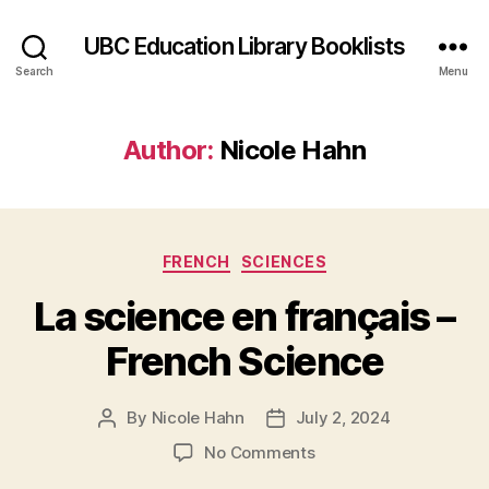
UBC Education Library Booklists
Search
Menu
Author:
Nicole Hahn
Categories
FRENCH
SCIENCES
La science en français –
French Science
By
Nicole Hahn
July 2, 2024
Post
Post
author
date
on
No Comments
La