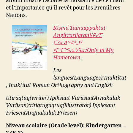
album illustré raconte la naissance de ce chant
et l’importance qu’il revêt pour les Premières
Nations.
Kisimi Taimaippaktut
Angirrarijarani/ᑭᓯᒥ
ᑕᐃᒪᐃᑉᐸᒃᑐᑦ
ᐊᖏᕐᕋᕆᔭᕋᓂ/Only in My
Hometown
,
Les
langues(Languages):Inuktitut
, Inuktitut Roman Orthography
and English
titiraqtuq(writer) Ipiksaut Vuriisan(Arnakuluk
Vuriisan);titiqtugaqtuq(illustrator) Ippiksaut
Friesen(Angnakuluk Friesen)
Niveau scolaire (Grade level): Kindergarten –