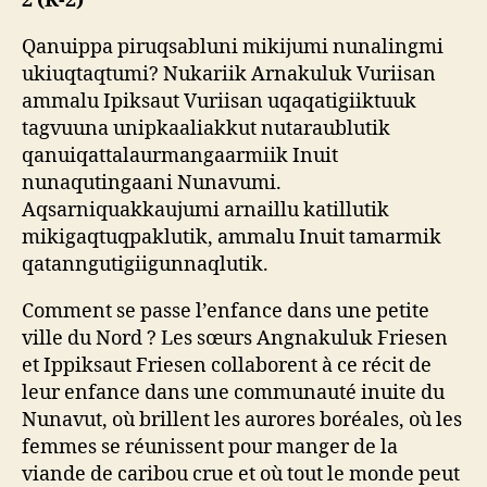
2 (K-2)
Qanuippa piruqsabluni mikijumi nunalingmi
ukiuqtaqtumi? Nukariik Arnakuluk Vuriisan
ammalu Ipiksaut Vuriisan uqaqatigiiktuuk
tagvuuna unipkaaliakkut nutaraublutik
qanuiqattalaurmangaarmiik Inuit
nunaqutingaani Nunavumi.
Aqsarniquakkaujumi arnaillu katillutik
mikigaqtuqpaklutik, ammalu Inuit tamarmik
qatanngutigiigunnaqlutik.
Comment se passe l’enfance dans une petite
ville du Nord ? Les sœurs Angnakuluk Friesen
et Ippiksaut Friesen collaborent à ce récit de
leur enfance dans une communauté inuite du
Nunavut, où brillent les aurores boréales, où les
femmes se réunissent pour manger de la
viande de caribou crue et où tout le monde peut