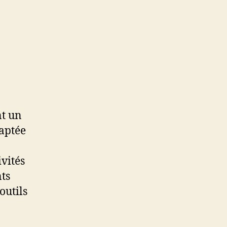
nt un
daptée
vités
nts
outils