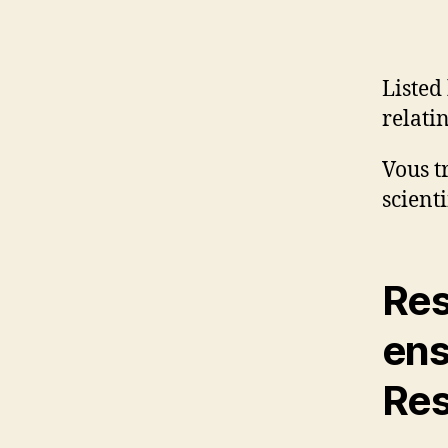
Listed
relatin
Vous t
scient
Res
ens
Res