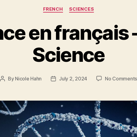
Categories
FRENCH
SCIENCES
nce en français 
Science
By
Nicole Hahn
July 2, 2024
No Comment
Post
Post
author
date