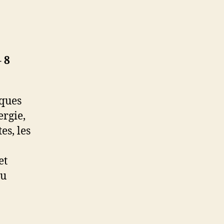
 8
iques
ergie,
tes, les
et
au