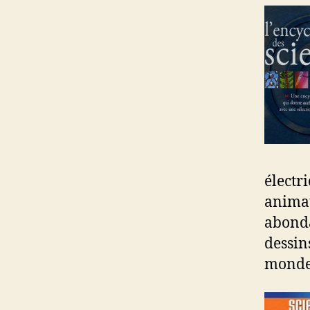
électr
animau
abonda
dessin
monde 