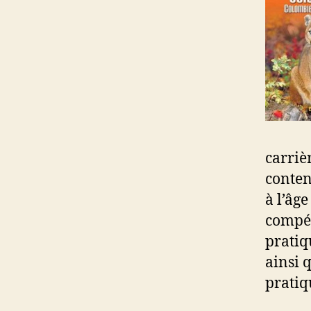
carriè
conten
à l’âge
compét
pratiq
ainsi 
pratiqu