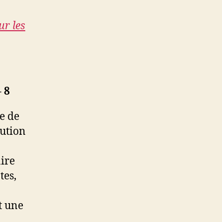
ur les
 8
e de
lution
aire
tes,
t une