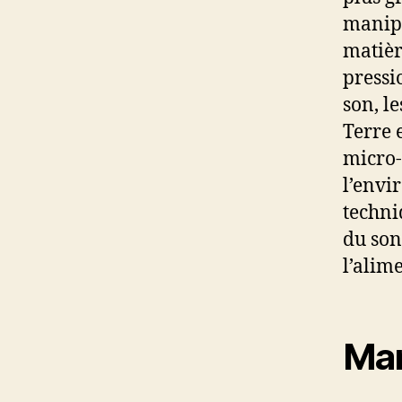
manipu
matièr
pressio
son, le
Terre 
micro-
l’envi
techni
du son
l’alim
Man