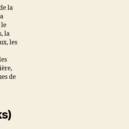
de la
la
 le
, la
ux, les
les
ière,
ues de
ks)