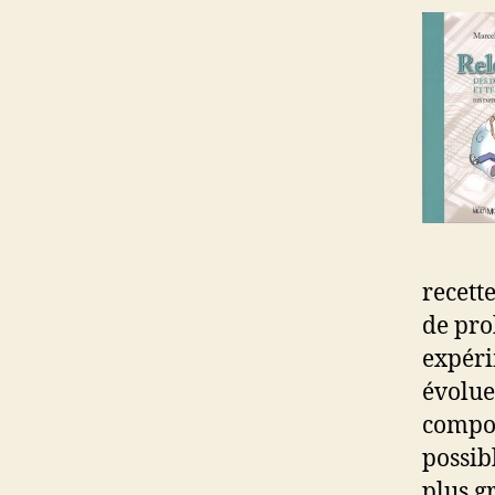
recette
de pro
expéri
évolue
compor
possib
plus g