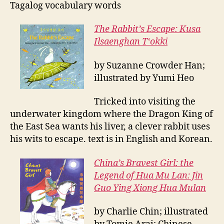
Tagalog
vocabulary
words
The Rabbit’s E
scape:
Kusa
Ilsaenghan Tʻokki
by Suzanne Crowder Han;
illustrated by Yumi Heo
Tricked into visiting the
underwater kingdom where the Dragon King of
the East Sea wants his liver, a clever rabbit uses
his wits to
escape. text is in English and Korean.
China’s Bravest Girl: the
Legend of Hua Mu Lan: Jin
Guo Ying Xiong Hua Mulan
by Charlie Chin; illustrated