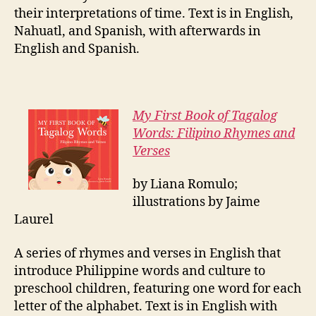
their interpretations of time. Text is in English,
Nahuatl, and Spanish, with afterwards in
English and Spanish.
My
F
irst
B
ook
of
Tagalog
W
ords
: Filipino Rhymes and
Verses
by Liana Romulo;
illustrations by Jaime
Laurel
A series of rhymes and verses in English that
introduce Philippine
words
and culture to
preschool children, featuring one word for each
letter of the alphabet. Text is in English with