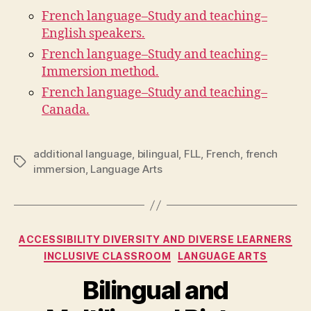
French language–Study and teaching–
English speakers.
French language–Study and teaching–
Immersion method.
French language–Study and teaching–
Canada.
additional language
,
bilingual
,
FLL
,
French
,
french
Tags
immersion
,
Language Arts
Categories
ACCESSIBILITY DIVERSITY AND DIVERSE LEARNERS
INCLUSIVE CLASSROOM
LANGUAGE ARTS
Bilingual and