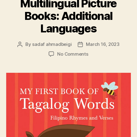
Multilingual Picture
Books: Additional
Languages
By
sadaf ahmadbeigi
March 16, 2023
Post
Post
author
date
on
No Comments
Bilingual
and
Multilingual
Picture
Books:
Additional
Languages