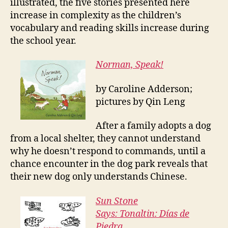
illustrated, the five stories presented here
increase in complexity as the children’s
vocabulary and reading skills increase during
the school year.
Norman, Speak!
by Caroline Adderson;
pictures by Qin Leng
After a family adopts a dog
from a local shelter, they cannot understand
why he doesn’t respond to commands, until a
chance encounter in the dog park reveals that
their new dog only understands Chinese.
Sun
S
tone
S
ays:
Tonaltin:
Días
d
e
P
iedra