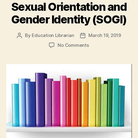
Sexual Orientation and
Gender Identity (SOGI)
By
Education Librarian
March 19, 2019
Post
Post
author
date
on
No Comments
Sexual
Orientation
and
Gender
Identity
(SOGI)