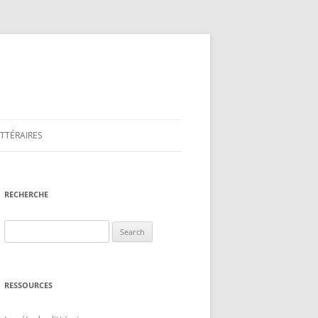
ITTÉRAIRES
IRE
RECHERCHE
ION
Search
for:
RESSOURCES