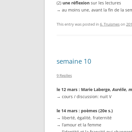
(2)
une réflexion
sur les lectures
→ au moins
une, avant la fin de la s
This entry was posted in
6. Truismes
on
201
semaine 10
9 Replies
le 12 mars : Marie Laberge,
Aurélie, 
→ cours / discussion: nuit V
le 14 mars : poèmes (20e s.)
→
liberté, égalité, fraternité
→
l’amour et la femme
→
l’identité et la francité qui changen