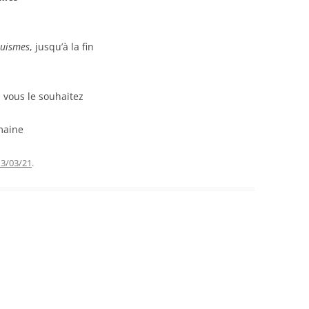
ruismes
, jusqu’à la fin
i vous le souhaitez
emaine
3/03/21
.