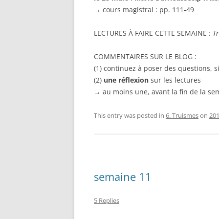
→ cours magistral : pp. 111-49
LECTURES À FAIRE CETTE SEMAINE :
T
COMMENTAIRES SUR LE BLOG :
(1) continuez à poser des questions, s
(2)
une réflexion
sur les lectures
→ au moins
une, avant la fin de la s
This entry was posted in
6. Truismes
on
201
semaine 11
5 Replies