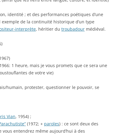
on, identité ; et des performances poétiques d’une
el exemple de la continuité historique d’un type
ositeur-interprète
, héritier du
troubadour
médiéval.
6)
1967)
1966: 1 heure, mais je vous promets que ce sera une
oustouflantes de votre vie)
nçais/humain, protester, questionner le pouvoir, se
ris Vian
, 1954) ;
Parachutiste”
(1972; +
paroles
) : ce sont deux des
e vous entendrez même aujourd’hui à des