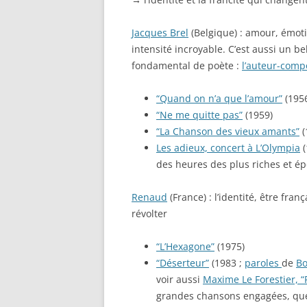
Jacques Brel
(Belgique) : amour, émoti
intensité incroyable. C’est aussi un b
fondamental de poète :
l’auteur-comp
“Quand on n’a que l’amour”
(195
“Ne me quitte pas”
(1959)
“La Chanson des vieux amants”
(
Les adieux, concert à L’Olympia
(
des heures des plus riches et ép
Renaud
(France) : l’identité, être fra
révolter
“L’Hexagone”
(1975)
“Déserteur”
(1983 ;
paroles
de
Bo
voir aussi
Maxime Le Forestier, “
grandes chansons engagées, qu