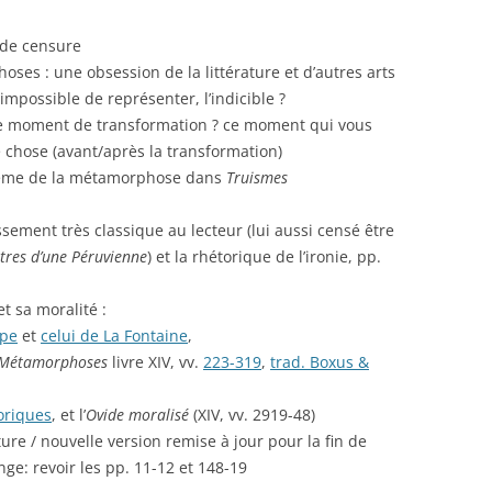
e de censure
ses : une obsession de la littérature et d’autres arts
mpossible de représenter, l’indicible ?
e moment de transformation ? ce moment qui vous
 chose (avant/après la transformation)
 thème de la métamorphose dans
Truismes
issement très classique au lecteur (lui aussi censé être
ttres d’une Péruvienne
) et la rhétorique de l’ironie, pp.
 et sa moralité :
ope
et
celui de La Fontaine
,
Métamorphoses
livre XIV, vv.
223-319
,
trad. Boxus &
oriques
, et l’
Ovide moralisé
(XIV, vv. 2919-48)
ture / nouvelle version remise à jour pour la fin de
ge: revoir les pp. 11-12 et 148-19