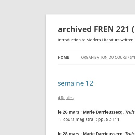
Skip
to
content
archived FREN 221 (
Introduction to Modern Literature written i
HOME
ORGANISATION DU COURS / SY
NOTATION & TRAVAUX
semaine 12
OBJECTIFS & ATTENTES
4 Replies
le 26 mars : Marie Darrieussecq,
Trui
→
cours magistral : pp. 82-111
le 28 mars : Marie Darrieussecq,
Trui