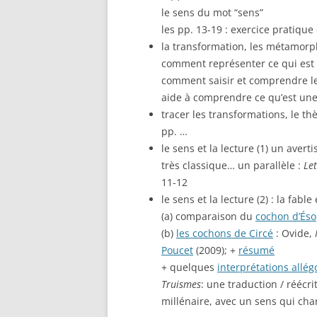
le sens du mot “sens”
les pp. 13-19 : exercice pratiqu
la transformation, les métamorpho
comment représenter ce qui est i
comment saisir et comprendre l
aide à comprendre ce qu’est une
tracer les transformations, le
pp. …
le sens et la lecture (1) un avert
très classique… un parallèle :
Le
11-12
le sens et la lecture (2) : la fable
(a) comparaison du
cochon d’És
(b)
les cochons de Circé
: Ovide,
Poucet
(2009); +
résumé
+ quelques
interprétations allég
Truismes
: une traduction / réécri
millénaire, avec un sens qui chan