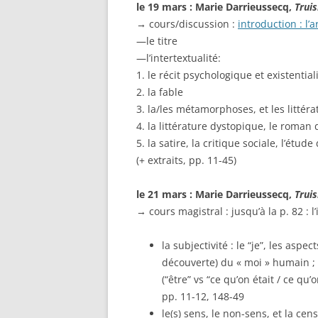
le 19 mars : Marie Darrieussecq,
Trui
→
cours/discussion :
introduction : l’
—le titre
—l’intertextualité:
1. le récit psychologique et existential
2. la fable
3. la/les métamorphoses, et les littér
4. la littérature dystopique, le roman 
5. la satire, la critique sociale, l’étu
(+ extraits, pp. 11-45)
le 21 mars : Marie Darrieussecq,
Trui
→ cours magistral : jusqu’à la p. 82 : l’
la subjectivité : le “je”, les aspec
découverte) du « moi » humain ;
(“être” vs “ce qu’on était / ce qu’
pp. 11-12, 148-49
le(s) sens, le non-sens, et la cen