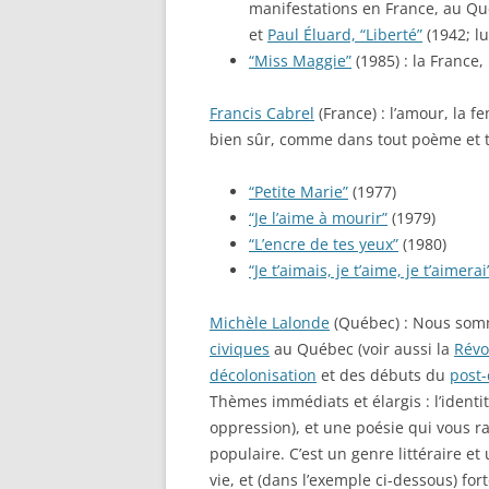
manifestations en France, au Qué
et
Paul Éluard, “Liberté”
(1942; lu
“Miss Maggie”
(1985) : la France,
Francis Cabrel
(France) : l’amour, la 
bien sûr, comme dans tout poème et to
“Petite Marie”
(1977)
“Je l’aime à mourir”
(1979)
“L’encre de tes yeux”
(1980)
“Je t’aimais, je t’aime, je t’aimerai
Michèle Lalonde
(Québec) : Nous som
civiques
au Québec (voir aussi la
Révo
décolonisation
et des débuts du
post-
Thèmes immédiats et élargis : l’identit
oppression), et une poésie qui vous ra
populaire. C’est un genre littéraire et
vie, et (dans l’exemple ci-dessous) f