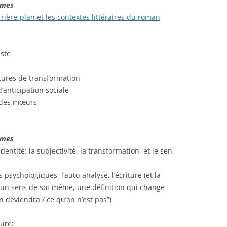
smes
arrière-plan et les contextes littéraires du roman
iste
atures de transformation
d’anticipation sociale
de des mœurs
smes
identité: la subjectivité, la transformation, et le sen
ts psychologiques, l’auto-analyse, l’écriture (et la
 un sens de soi-même, une définition qui change
on deviendra / ce qu’on n’est pas”)
sure: