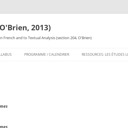
O'Brien, 2013)
n French and to Textual Analysis (section 204, O'Brien)
LLABUS
PROGRAMME / CALENDRIER
RESSOURCES: LES ÉTUDES L
RESSOURCES: L’ÉCRITURE
RESSOURCES: LE COMMENTA
RESSOURCES: LA DISSERTAT
smes
smes