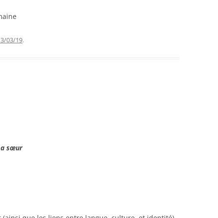
emaine
3/03/19
.
ma sœur
t (ainsi que les liens entre langue, culture, et identité)