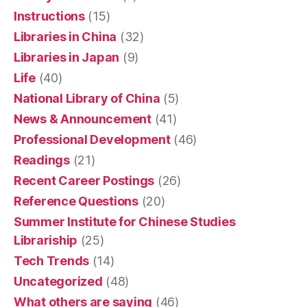
Instructions
(15)
Libraries in China
(32)
Libraries in Japan
(9)
Life
(40)
National Library of China
(5)
News & Announcement
(41)
Professional Development
(46)
Readings
(21)
Recent Career Postings
(26)
Reference Questions
(20)
Summer Institute for Chinese Studies
Librariship
(25)
Tech Trends
(14)
Uncategorized
(48)
What others are saying
(46)