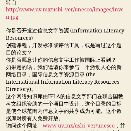
转自
信
http://www.uv.mx/usbi_ver/unesco/images/invc
息
n.jpg
文
字
你是否开发过信息文字资源 (Information Literacy
共
Resources)
享
网
创建课程，开发标准或评估工具，或是写过这个题
络
目的论文？
目
你是否愿意让你的信息文字工作被国际上看到？
录
如果是的话，我们邀请你来参与一个激动人心的新
项
网络目录，国际信息文字资源目录 (the
目
International Information Literacy Resources
Directory)。
这个网络知识库由IFLA的信息文字部门在联合国教
科文组织资助的一个项目中设计，这个目录的目标
是使全球范围内信息文字的共享成为可能。这个数
据库对所有人免费开放。
访问这个网址：
www.uv.mx/usbi_ver/unesco
，并