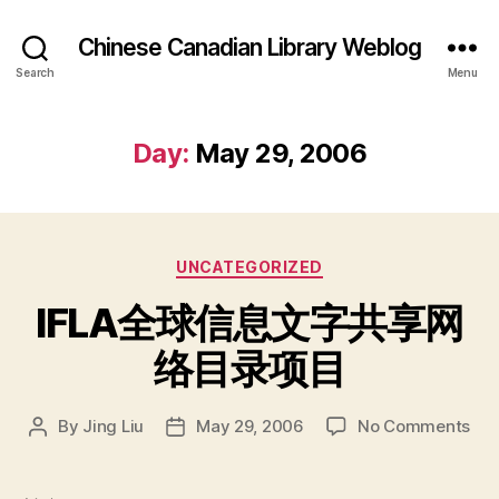
Chinese Canadian Library Weblog
Search
Menu
Day:
May 29, 2006
Categories
UNCATEGORIZED
IFLA全球信息文字共享网
络目录项目
on
By
Jing Liu
May 29, 2006
No Comments
Post
Post
IFL
author
date
全
球