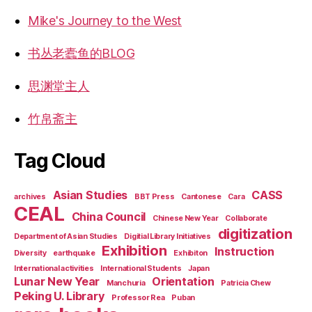
Mike's Journey to the West
书丛老蠹鱼的BLOG
思渊堂主人
竹帛斋主
Tag Cloud
Asian Studies
CASS
archives
BBT Press
Cantonese
Cara
CEAL
China Council
Chinese New Year
Collaborate
digitization
Department of Asian Studies
Digitial Library Initiatives
Exhibition
Instruction
Diversity
earthquake
Exhibiton
International activities
International Students
Japan
Lunar New Year
Orientation
Manchuria
Patricia Chew
Peking U. Library
Professor Rea
Puban