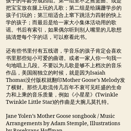
孩子的年龄分成四组。第一组里不乏摇篮曲、或是
把宝宝放在腿上玩的儿歌；第二组是给蹒跚学步的
孩子们玩的；第三组适合上窜下跳活力四射的快上
学的孩子；而最后是给一家大小集体活动用的歌
谣。书后有索引，如果偶尔听到别人嘴里的儿歌想
搞清楚每个字的话，可以察看此书。
还有些书里付有五线谱，学音乐的孩子肯定会喜欢
书里那些短小可爱的曲谱。或者一家人你一句我一
句地唱上几段。不要以为儿歌是够不上档次的音乐
作品，美国闹独立的时候，就是因为Isaiah
Thomas没付版权就翻印Mother Goose’s Melody发
了横财。那些儿歌流传几百年不衰可见旺盛的生命
力和上乘的音乐质量，例如《小星星》(Twinkle
Twinkle Little Star)的作曲是大腕儿莫扎特。
Jane Yolen’s Mother Goose songbook / Music
Arrangements by Adam Stemple, Illustrations
by Rosekrans Hoffman