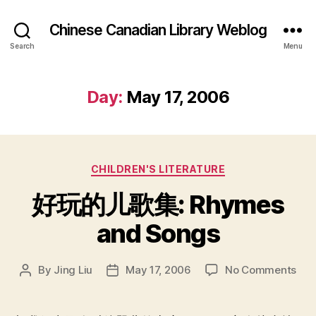
Chinese Canadian Library Weblog
Search
Menu
Day:
May 17, 2006
Categories
CHILDREN'S LITERATURE
好玩的儿歌集: Rhymes
and Songs
on
By
Jing Liu
May 17, 2006
No Comments
Post
Post
好
author
date
玩
的