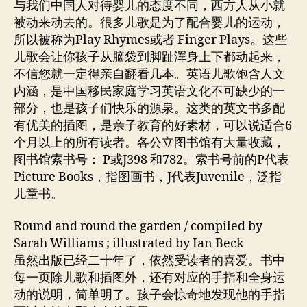
与我们中国人对待婴儿的态度不同，西方人从小就
儿
被动来动去的。很多儿歌是为了配合婴儿的运动，
歌
所以被称为Play Rhymes或者 Finger Plays。这些
集:
儿歌会让你孩子从脑袋到脚趾浑身上下都动起来，
Rhy
不信您就一定得亲自翻看几本。英语儿歌饱含人文
and
内涵，是中国移民家庭学习英语文化不可缺少的一
Son
部分，也是孩子们快乐的源泉。这类的英文书多配
有优美的插图，是亲子教育的好素材，可以说适合6
个月以上的所有读者。各公立图书馆有大量收藏，
图书馆索书号： P或J398 和782。索书号前的P代表
Picture Books，指图画书，J代表Juvenile，泛指
儿童书。
Round and round the garden / compiled by
Sarah Williams ; illustrated by Ian Beck
虽然出版已经二十年了，依然受读者的喜爱。书中
每一页除儿歌和插图外，还有对应的手指和全身运
动的说明，简单明了。孩子会惊奇地发现他的手指