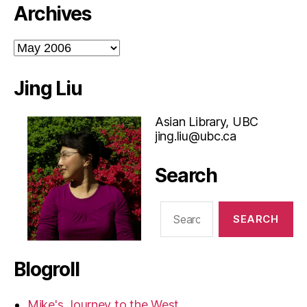
Archives
Archives
Jing Liu
Asian Library, UBC
jing.liu@ubc.ca
Search
Search
for:
Blogroll
Mike's Journey to the West