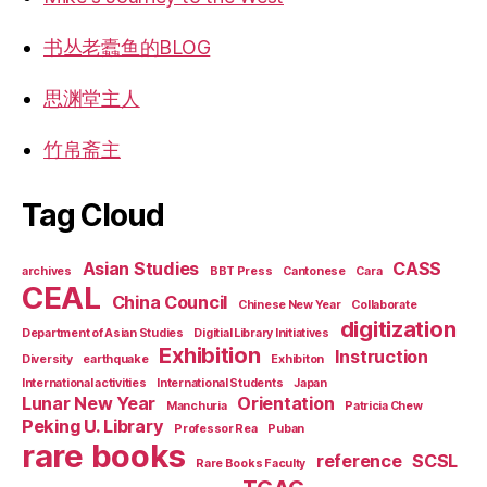
书丛老蠹鱼的BLOG
思渊堂主人
竹帛斋主
Tag Cloud
Asian Studies
CASS
archives
BBT Press
Cantonese
Cara
CEAL
China Council
Chinese New Year
Collaborate
digitization
Department of Asian Studies
Digitial Library Initiatives
Exhibition
Instruction
Diversity
earthquake
Exhibiton
International activities
International Students
Japan
Lunar New Year
Orientation
Manchuria
Patricia Chew
Peking U. Library
Professor Rea
Puban
rare books
reference
SCSL
Rare Books Faculty