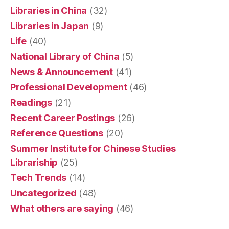
Libraries in China
(32)
Libraries in Japan
(9)
Life
(40)
National Library of China
(5)
News & Announcement
(41)
Professional Development
(46)
Readings
(21)
Recent Career Postings
(26)
Reference Questions
(20)
Summer Institute for Chinese Studies
Librariship
(25)
Tech Trends
(14)
Uncategorized
(48)
What others are saying
(46)