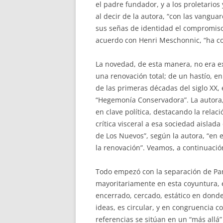
el padre fundador, y a los proletarios 
al decir de la autora, “con las vangu
sus señas de identidad el compromiso po
acuerdo con Henri Meschonnic, “ha co
La novedad, de esta manera, no era ex
una renovación total; de un hastío, e
de las primeras décadas del siglo XX,
“Hegemonía Conservadora”. La autora, 
en clave política, destacando la rela
crítica visceral a esa sociedad aislad
de Los Nuevos”, según la autora, “en 
la renovación”. Veamos, a continuación
Todo empezó con la separación de Pa
mayoritariamente en esta coyuntura, 
encerrado, cercado, estático en donde 
ideas, es circular, y en congruencia c
referencias se sitúan en un “más allá