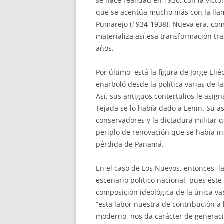
se hace realidad en 1930, con la victo
que se acentúa mucho más con la lla
Pumarejo (1934-1938). Nueva era, com
materializa así esa transformación t
años.
Por último, está la figura de Jorge Eli
enarboló desde la política varias de 
Así, sus antiguos contertulios le asi
Tejada se lo había dado a Lenin. Su as
conservadores y la dictadura militar q
periplo de renovación que se había ini
pérdida de Panamá.
En el caso de Los Nuevos, entonces, la
escenario político nacional, pues ést
composición ideológica de la única v
“esta labor nuestra de contribución a
moderno, nos da carácter de generación