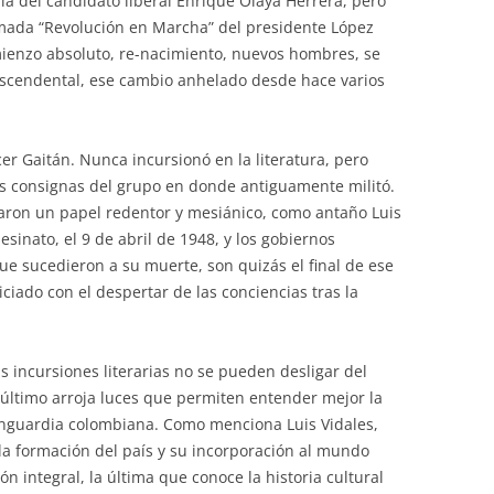
ria del candidato liberal Enrique Olaya Herrera, pero
mada “Revolución en Marcha” del presidente López
ienzo absoluto, re-nacimiento, nuevos hombres, se
rascendental, ese cambio anhelado desde hace varios
écer Gaitán. Nunca incursionó en la literatura, pero
las consignas del grupo en donde antiguamente militó.
gnaron un papel redentor y mesiánico, como antaño Luis
esinato, el 9 de abril de 1948, y los gobiernos
ue sucedieron a su muerte, son quizás el final de ese
ciado con el despertar de las conciencias tras la
s incursiones literarias no se pueden desligar del
e último arroja luces que permiten entender mejor la
anguardia colombiana. Como menciona Luis Vidales,
 la formación del país y su incorporación al mundo
 integral, la última que conoce la historia cultural