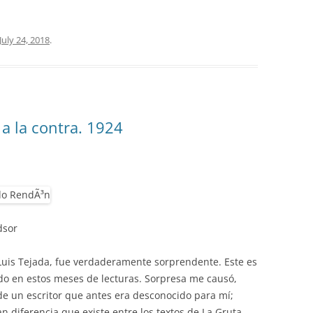
July 24, 2018
.
 a la contra. 1924
dsor
e Luis Tejada, fue verdaderamente sorprendente. Este es
do en estos meses de lecturas. Sorpresa me causó,
o de un escritor que antes era desconocido para mí;
 diferencia que existe entre los textos de La Gruta