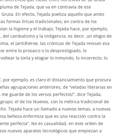
 pluma de Tejada, que va en contravía de ese
a Gruta. En efecto, Tejada poetiza aquello que antes
las formas líricas tradicionales; en contra de los
n la higiene y el trabajo, Tejada hace, por ejemplo,
, del canibalismo y la indigencia, es decir, un elogio de
ma, el (anti)héroe, las crónicas de Tejada revisan esa
r entre lo prosaico o lo desprestigiado, lo
voltear la torta y elogiar lo inmundo, lo incorrecto, lo
s”, por ejemplo, es claro el distanciamiento que procura
llas agrupaciones anteriores, de “veladas literarias en
 me guarde de los versos perfectos!”, dice Tejada,
 grupo, el de los Nuevos, con la métrica tradicional de
uño. Tejada hace un llamado a nuevos temas, a nuevas
esa belleza enfermiza que es una reacción contra la
mente perfecta”. No es casualidad, en este orden de
esos nuevos aparatos tecnológicos que empiezan a