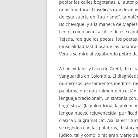
poblar las calles bogotanas. El autor p
unas honduras filosóficas que devien
de esta suerte de “futurismo”, tambié
Bolchevique, y a la manera de Maples A
Lenin, como no, el artífice de ese ca
Tejada, “de que los poetas, los poetas
musicalidad fastidiosa de las palabras 
Venus se mire al vagabundo pobre de 
A Luis Vidales y León de Greiff, de e
Vanguardia en Colombia. El diagnósti
numerosos pensamientos inéditos, nec
palabras, que naturalmente no están c
lenguaje tradicional”. En sintonía con 
lingüísticas (la golondrina, la golonch
lengua nueva, rejuvenecida, purificad
clásica y la gramática”. Así, la escritu
se regodea con las palabras, destacan
lúdico, tal y como lo hicieran Mario d