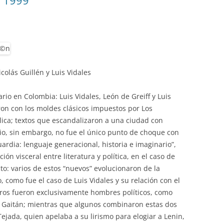
. 1999
olás Guillén y Luis Vidales
io en Colombia: Luis Vidales, León de Greiff y Luis
ron con los moldes clásicos impuestos por Los
lica; textos que escandalizaron a una ciudad con
ario, sin embargo, no fue el único punto de choque con
rdia: lenguaje generacional, historia e imaginario”,
ión visceral entre literatura y política, en el caso de
to: varios de estos “nuevos” evolucionaron de la
, como fue el caso de Luis Vidales y su relación con el
tros fueron exclusivamente hombres políticos, como
er Gaitán; mientras que algunos combinaron estas dos
ejada, quien apelaba a su lirismo para elogiar a Lenin,