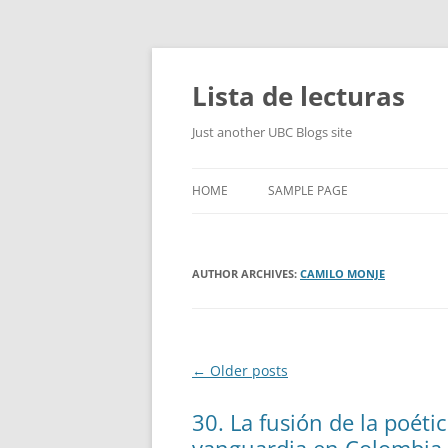
Skip
to
content
Lista de lecturas
Just another UBC Blogs site
HOME
SAMPLE PAGE
AUTHOR ARCHIVES:
CAMILO MONJE
Post
←
Older posts
navigation
30. La fusión de la poétic