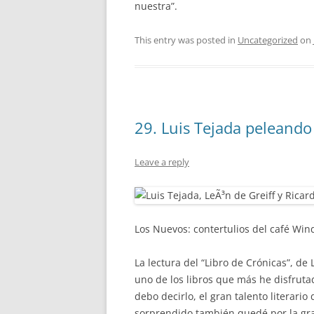
nuestra”.
This entry was posted in
Uncategorized
on
29. Luis Tejada peleando
Leave a reply
Los Nuevos: contertulios del café Win
La lectura del “Libro de Crónicas”, d
uno de los libros que más he disfruta
debo decirlo, el gran talento literari
sorprendido también quedé por la gran