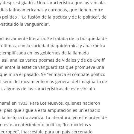
y desprestigiados. Una característica que los vincula,
ardias latinoamericanas y europeas, que tienen entre
lítico”. “La fusión de la poética y de la política”, de
nstituido la vanguardia”.
clusivamente literaria. Se trataba de la búsqueda de
n últimas, con la sociedad paquidérmica y anacrónica
 ejemplificada en los gobiernos de la llamada
así, analiza varios poemas de Vidales y de de Greiff
ción entre la estética vanguardista que promueve una
a que mira el pasado. Se “enmarca el combate político
el seno del movimiento más general del imaginario de
, algunas de las características de este vínculo.
namá en 1903. Para Los Nuevos, quienes nacieron
el país que sigue a esta amputación es un espacio
la historia no avanza. La literatura, en este orden de
on este acontecimiento político, “los modelos y
” europeo”, inaccesible para un país cercenado.