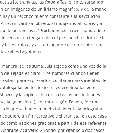
oetiza los tranvías, las fotografías, el cine, surcando
en en imágenes de un lirismo magnífico. Y de la mano
n hay un reconocimiento constante a la Revolución
rce, un canto al obrero, al indigente, al pobre, y a
mbio de perspectiva. “Proclamemos la necesidad”, dice
 de verdad, no tengan oído ni posean el instinto de la
y las estrofas”, y así, en lugar de escribir sobre una
las calles bogotanas.
sta manera, se les suma Luis Tejada como una voz de la
co de Tejada es claro: “Los hombres cuando tienen
esitan, para expresarlos, combinaciones inéditas de
atalogadas en los textos ni estereotipadas en el
Altazor, y la exploración de todas las posibilidades
ina, la goloncina…), se trata, según Tejada, “de una
a, de que se han eliminado totalmente la ortografía
ra adquiere un fin recreativo y el cronista, en este caso,
do combinaciones graciosas a partir de ese referente
e Andrade y Oliverio Girondo, por citar solo dos casos.