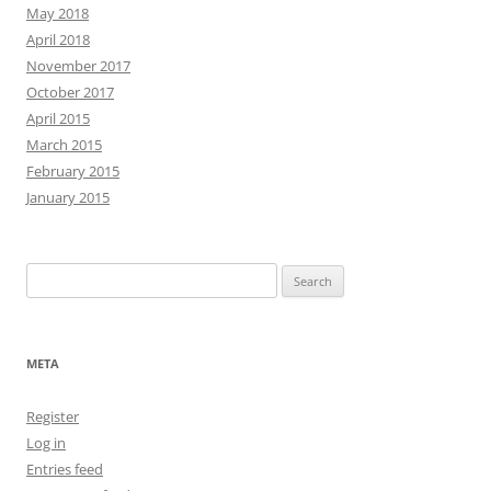
May 2018
April 2018
November 2017
October 2017
April 2015
March 2015
February 2015
January 2015
Search
for:
META
Register
Log in
Entries feed