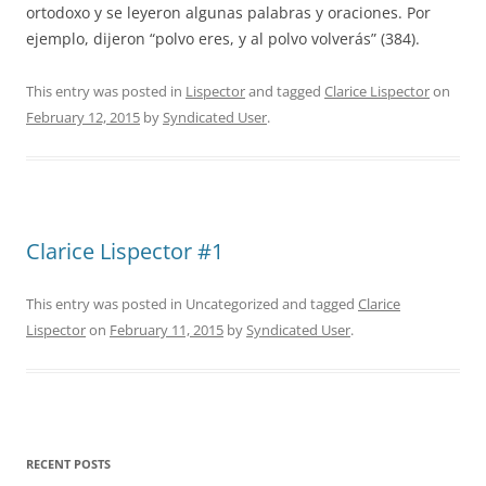
ortodoxo y se leyeron algunas palabras y oraciones. Por
ejemplo, dijeron “polvo eres, y al polvo volverás” (384).
This entry was posted in
Lispector
and tagged
Clarice Lispector
on
February 12, 2015
by
Syndicated User
.
Clarice Lispector #1
This entry was posted in Uncategorized and tagged
Clarice
Lispector
on
February 11, 2015
by
Syndicated User
.
RECENT POSTS