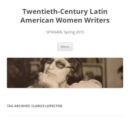
Skip
to
Twentieth-Century Latin
content
American Women Writers
SPAN406, Spring 2015
Menu
TAG ARCHIVES:
CLARICE LISPECTOR