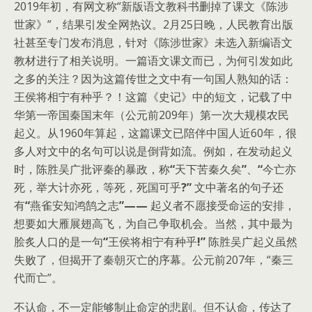
2019年初，有网文称“新版语文教科书删掉了课文《陈涉
世家》”，结果引发全网热议。2月25日晚，人民教育出版
社甚至专门发布消息，针对《陈涉世家》未选入新编语文
教材进行了相关说明。一篇语文课文而已，为何引发如此
之多的关注？因为这篇传世之文中有一句国人熟知的话：
王侯将相宁有种乎？！这篇《史记》中的短文，记载了中
华第一帝国秦国末年（公元前209年）第一次大规模农民
起义。从1960年算起，这篇课文已陪伴中国人近60年，很
多人对文中的名句可以说是倒背如流。例如，在发动起义
时，陈胜吴广批评秦的暴政，称
“
天下苦秦久矣
”
、
“
今亡亦
死，举大计亦死，等死，死国可乎
?”
文中著名的句子还
有
“
燕雀安知鸿鹄之志
”——
起义者不愿接受命运的安排，
想要如大雁展翅高飞，为自己争取机会。当然，其中最为
脍炙人口的是一句
“
王侯将相宁有种乎
!”
陈胜吴广起义虽然
失败了，但揭开了秦朝灭亡的序幕。公元前207年，“秦三
代而亡”。
不认命，不一定能够制止命定的悲剧。但不认命，传达了