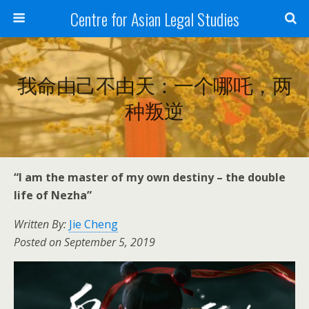
Centre for Asian Legal Studies
我命由己不由天：一个哪吒，两
种叛逆
“I am the master of my own destiny – the double
life of Nezha”
Written By:
Jie Cheng
Posted on September 5, 2019