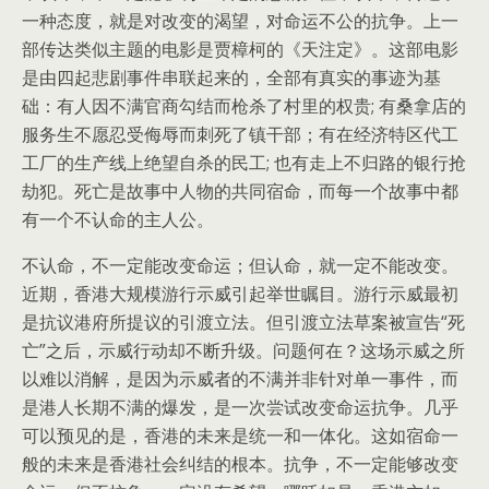
一种态度，就是对改变的渴望，对命运不公的抗争。上一
部传达类似主题的电影是贾樟柯的《天注定》。这部电影
是由四起悲剧事件串联起来的，全部有真实的事迹为基
础：有人因不满官商勾结而枪杀了村里的权贵; 有桑拿店的
服务生不愿忍受侮辱而刺死了镇干部；有在经济特区代工
工厂的生产线上绝望自杀的民工; 也有走上不归路的银行抢
劫犯。死亡是故事中人物的共同宿命，而每一个故事中都
有一个不认命的主人公。
不认命，不一定能改变命运；但认命，就一定不能改变。
近期，香港大规模游行示威引起举世瞩目。游行示威最初
是抗议港府所提议的引渡立法。但引渡立法草案被宣告“死
亡”之后，示威行动却不断升级。问题何在？这场示威之所
以难以消解，是因为示威者的不满并非针对单一事件，而
是港人长期不满的爆发，是一次尝试改变命运抗争。几乎
可以预见的是，香港的未来是统一和一体化。这如宿命一
般的未来是香港社会纠结的根本。抗争，不一定能够改变