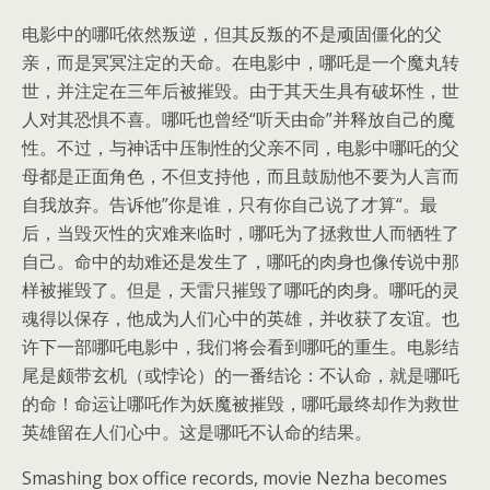
电影中的哪吒依然叛逆，但其反叛的不是顽固僵化的父
亲，而是冥冥注定的天命。在电影中，哪吒是一个魔丸转
世，并注定在三年后被摧毁。由于其天生具有破坏性，世
人对其恐惧不喜。哪吒也曾经“听天由命”并释放自己的魔
性。不过，与神话中压制性的父亲不同，电影中哪吒的父
母都是正面角色，不但支持他，而且鼓励他不要为人言而
自我放弃。告诉他”你是谁，只有你自己说了才算“。最
后，当毁灭性的灾难来临时，哪吒为了拯救世人而牺牲了
自己。命中的劫难还是发生了，哪吒的肉身也像传说中那
样被摧毁了。但是，天雷只摧毁了哪吒的肉身。哪吒的灵
魂得以保存，他成为人们心中的英雄，并收获了友谊。也
许下一部哪吒电影中，我们将会看到哪吒的重生。电影结
尾是颇带玄机（或悖论）的一番结论：不认命，就是哪吒
的命！命运让哪吒作为妖魔被摧毁，哪吒最终却作为救世
英雄留在人们心中。这是哪吒不认命的结果。
Smashing box office records, movie Nezha becomes