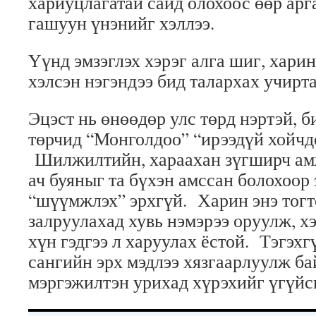
хариуцлагатай сайд олохоос өөр арг
гашуун үнэнийг хэллээ.
Үүнд эмзэглэх хэрэг алга шиг, харин
хэлсэн нэгэндээ бид талархах учирта
Эцэст нь өнөөдөр улс төрд нэртэй, б
төрчид “Монголдоо” “ирээдүй хойчд
Шилжилтийн, хараахан зүгширч ам
ач буяныг та бүхэн амссан болохоор 
“шүүмжлэх” эрхгүй. Харин энэ тогт
залруулахад хувь нэмэрээ оруулж, хэ
хүн гэдгээ л харуулах ёстой. Тэгэхгү
сангийн эрх мэдлээ хязгаарлуулж ба
мэргэжилтэн урихад хүрэхийг үгүйсг