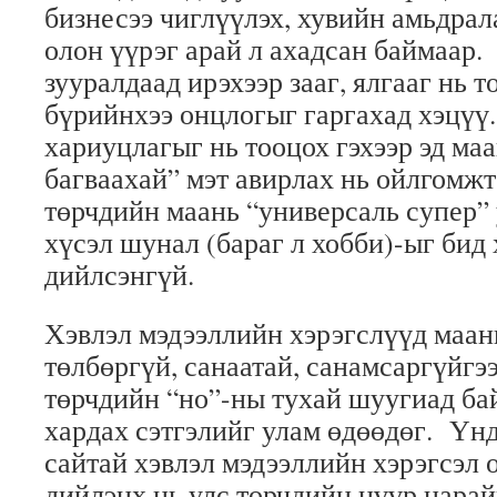
бизнесээ чиглүүлэх, хувийн амьдрал
олон үүрэг арай л ахадсан баймаар
зууралдаад ирэхээр зааг, ялгааг нь т
бүрийнхээ онцлогыг гаргахад хэцүү.
хариуцлагыг нь тооцох гэхээр эд ма
багваахай” мэт авирлах нь ойлгомж
төрчдийн маань “универсаль супер” 
хүсэл шунал (бараг л хобби)-ыг бид
дийлсэнгүй.
Хэвлэл мэдээллийн хэрэгслүүд маан
төлбөргүй, санаатай, санамсаргүйгээ
төрчдийн “но”-ны тухай шуугиад ба
хардах сэтгэлийг улам өдөөдөг. Үнд
сайтай хэвлэл мэдээллийн хэрэгсэл о
дийлэнх нь улс төрчдийн нүүр царай