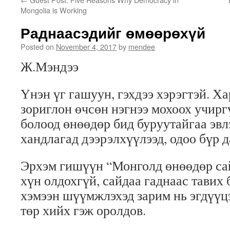
Mongolia is Working
Раднаасэдийг өмөөрөхүй
Posted on
November 4, 2017
by
mendee
Ж.Мэндээ
Үнэн үг гашуун, гэхдээ хэрэгтэй. Х
зориглон өчсөн нэгнээ мохоох учирг
болоод өнөөдөр бид буруутайгаа эвл
хандлагад дээрэлхүүлээд, одоо бүр д
Эрхэм гишүүн “Монголд өнөөдөр сай
хүн олдохгүй, сайдаа гаднаас тавих 
хэмээн шүүмжлэхэд зарим нь эгдүүцэ
төр хийх гэж оролдов.