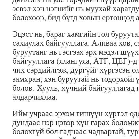
эсвэл хэн нэгнийг нь муухай харагд
болохоор, бид бүгд ховын ертөнцөд 
Эцэст нь, бараг хамгийн гол буруута
сахиулах байгууллага. Аливаа хов, 
буруутанг нь гэсгээх эрх мэдэл шүүх
байгууллага (ялангуяа, АТГ, ЦЕГ)-д
чих сэрдийлгэж, дургүйг хүргэсэн о
замхран, хэн буруутай нь тодорхойг
болов. Хууль, хүчний байгууллагад 
алдарчихлаа.
Ийм учраас эрхэм гишүүн хүртэл од
дундаас нэр цэвэр хүн гарах боломж
болохгүй бол гаднаас чадвартай, ту