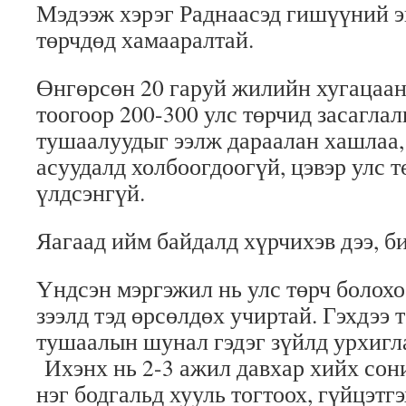
Мэдээж хэрэг Раднаасэд гишүүний эн
төрчдөд хамааралтай.
Өнгөрсөн 20 гаруй жилийн хугацаан
тоогоор 200-300 улс төрчид засагла
тушаалуудыг ээлж дараалан хашлаа,
асуудалд холбоогдоогүй, цэвэр улс т
үлдсэнгүй.
Яагаад ийм байдалд хүрчихэв дээ, б
Үндсэн мэргэжил нь улс төрч болохо
зээлд тэд өрсөлдөх учиртай. Гэхдээ 
тушаалын шунал гэдэг зүйлд урхигл
Ихэнх нь 2-3 ажил давхар хийх сон
нэг бодгальд хууль тогтоох, гүйцэтгэ