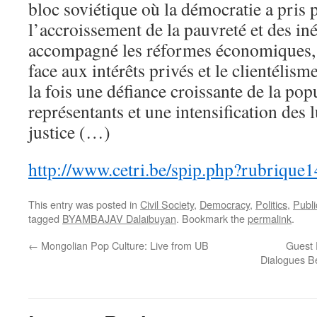
bloc soviétique où la démocratie a pris p
l’accroissement de la pauvreté et des iné
accompagné les réformes économiques, la
face aux intérêts privés et le clientélism
la fois une défiance croissante de la pop
représentants et une intensification des 
justice (…)
http://www.cetri.be/spip.php?rubrique
This entry was posted in
Civil Society
,
Democracy
,
Politics
,
Publi
tagged
BYAMBAJAV Dalaibuyan
. Bookmark the
permalink
.
←
Mongolian Pop Culture: Live from UB
Guest 
Dialogues Be