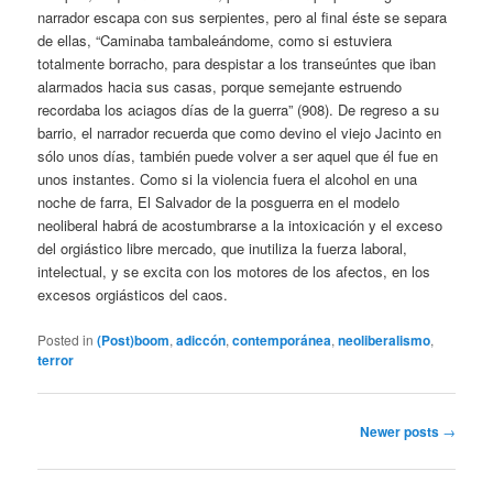
narrador escapa con sus serpientes, pero al final éste se separa
de ellas, “Caminaba tambaleándome, como si estuviera
totalmente borracho, para despistar a los transeúntes que iban
alarmados hacia sus casas, porque semejante estruendo
recordaba los aciagos días de la guerra” (908). De regreso a su
barrio, el narrador recuerda que como devino el viejo Jacinto en
sólo unos días, también puede volver a ser aquel que él fue en
unos instantes. Como si la violencia fuera el alcohol en una
noche de farra, El Salvador de la posguerra en el modelo
neoliberal habrá de acostumbrarse a la intoxicación y el exceso
del orgiástico libre mercado, que inutiliza la fuerza laboral,
intelectual, y se excita con los motores de los afectos, en los
excesos orgiásticos del caos.
Posted in
(Post)boom
,
adiccón
,
contemporánea
,
neoliberalismo
,
terror
Post
Newer posts
→
navigation