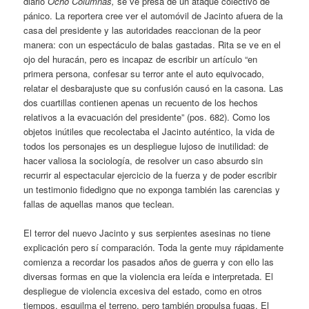
diario
Ocho Columnas,
se ve presa de un ataque colectivo de
pánico. La reportera cree ver el automóvil de Jacinto afuera de la
casa del presidente y las autoridades reaccionan de la peor
manera: con un espectáculo de balas gastadas. Rita se ve en el
ojo del huracán, pero es incapaz de escribir un artículo “en
primera persona, confesar su terror ante el auto equivocado,
relatar el desbarajuste que su confusión causó en la casona. Las
dos cuartillas contienen apenas un recuento de los hechos
relativos a la evacuación del presidente” (pos. 682). Como los
objetos inútiles que recolectaba el Jacinto auténtico, la vida de
todos los personajes es un despliegue lujoso de inutilidad: de
hacer valiosa la sociología, de resolver un caso absurdo sin
recurrir al espectacular ejercicio de la fuerza y de poder escribir
un testimonio fidedigno que no exponga también las carencias y
fallas de aquellas manos que teclean.
El terror del nuevo Jacinto y sus serpientes asesinas no tiene
explicación pero sí comparación. Toda la gente muy rápidamente
comienza a recordar los pasados años de guerra y con ello las
diversas formas en que la violencia era leída e interpretada. El
despliegue de violencia excesiva del estado, como en otros
tiempos, esquilma el terreno, pero también propulsa fugas. El