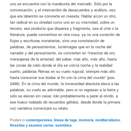
uno se encuentra con la marabunta del mercado. Sólo por la
conversación, y el intercambio de desacuerdos y análisis, eso
que era laberinto se convierte en meseta. Hablar a/con un otro,
tan radical en su otredad como uno en su mismidad, sobre un
tercero, ese producto que dispersa y fragmenta, sea el cine o la
literatura, puede convertirse en otra cosa, ya no una conexión de
flujos y escrituras monetarias, sino una constelación de
palabras, de pensamientos, luciérnagas que en la noche del
narrador y del pensamiento, se convierten en “insectos de oro,
mensajeras de la amistad, del saber, más alto, más alto, hasta
las zonas de cielo donde el día se volvía noche y la realidad
sueño, palabras Reinas en su vuelo nupcial, siempre más alto
hasta consumar sus bodas al fin con la cima del mundo” (pos.
2499). En la cima del mundo, la inmensidad absoluta eleva a las
palabras, su vuelo es admirable, pero si no regresan a la tierra y
sólo se elevan sin cesar, irán probablemente a parar al olvido, a
ese hueco rodeado de recuerdos gélidos, desde donde la primera
voz narrativa comenzara su relato.
Posted in
contemporánea
,
líneas de fuga
,
memoria
,
neoliberalismo
,
Reseñas y asuntos varios
,
semiótica