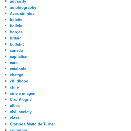
authority
autobiography
Aves sin nida
bolaño
bolivia
borges
britain
bullshit
canada
capitalism
care
catalonia
chatgpt
childhood
chile
cine e imagen
Ciro Alegria
cities
civil society
class
Clorinda Matto de Turner
colombia