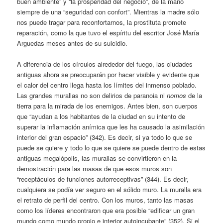
buen ambiente” y “la prosperidad del negocio”, de la mano
siempre de una “seguridad con confort”. Mientras la madre sólo
nos puede tragar para reconfortarnos, la prostituta promete
reparación, como la que tuvo el espíritu del escritor José María
Arguedas meses antes de su suicidio.
A diferencia de los círculos alrededor del fuego, las ciudades
antiguas ahora se preocuparán por hacer visible y evidente que
el calor del centro llega hasta los límites del inmenso poblado.
Las grandes murallas no son delirios de paranoia ni
nomos
de la
tierra para la mirada de los enemigos. Antes bien, son cuerpos
que “ayudan a los habitantes de la ciudad en su intento de
superar la inflamación anímica que les ha causado la asimilación
interior del gran espacio” (342). Es decir, si ya todo lo que se
puede se quiere y todo lo que se quiere se puede dentro de estas
antiguas megalópolis, las murallas se convirtieron en la
demostración para las masas de que esos muros son
“receptáculos de funciones autorreceptivas” (344). Es decir,
cualquiera se podía ver seguro en el sólido muro. La muralla era
el retrato de perfil del centro. Con los muros, tanto las masas
como los líderes encontraron que era posible “edificar un gran
mundo como mundo propio e interior autoincubante” (352). Si el