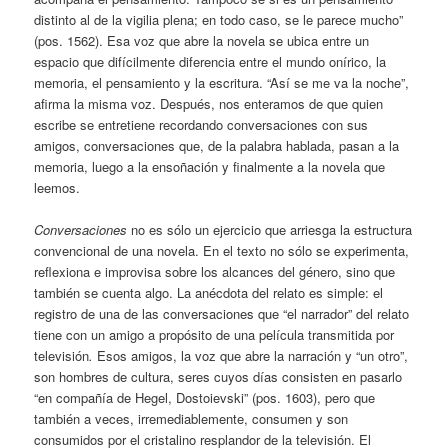
distinto al de la vigilia plena; en todo caso, se le parece mucho”
(pos. 1562). Esa voz que abre la novela se ubica entre un
espacio que difícilmente diferencia entre el mundo onírico, la
memoria, el pensamiento y la escritura. “Así se me va la noche”,
afirma la misma voz. Después, nos enteramos de que quien
escribe se entretiene recordando conversaciones con sus
amigos, conversaciones que, de la palabra hablada, pasan a la
memoria, luego a la ensoñación y finalmente a la novela que
leemos.
Conversaciones
no es sólo un ejercicio que arriesga la estructura
convencional de una novela. En el texto no sólo se experimenta,
reflexiona e improvisa sobre los alcances del género, sino que
también se cuenta algo. La anécdota del relato es simple: el
registro de una de las conversaciones que “el narrador” del relato
tiene con un amigo a propósito de una película transmitida por
televisión
.
Esos amigos, la voz que abre la narración y “un otro”,
son hombres de cultura, seres cuyos días consisten en pasarlo
“en compañía de Hegel, Dostoievski” (pos. 1603), pero que
también a veces, irremediablemente, consumen y son
consumidos por el cristalino resplandor de la televisión. El