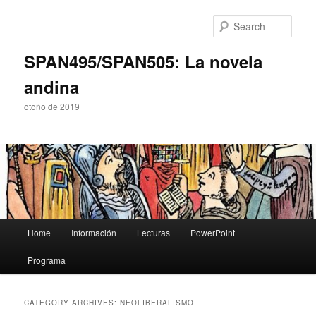
Skip
Skip
to
to
Sear
primary
secondary
content
content
SPAN495/SPAN505: La novela
andina
otoño de 2019
Main
Home
Información
Lecturas
PowerPoint
menu
Programa
CATEGORY ARCHIVES:
NEOLIBERALISMO