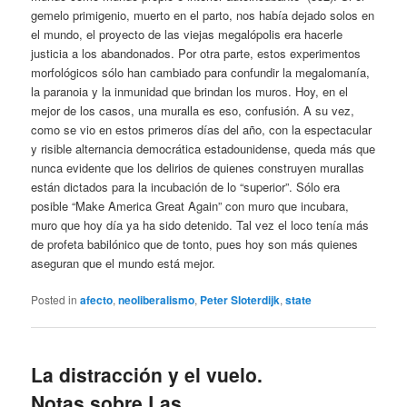
gemelo primigenio, muerto en el parto, nos había dejado solos en
el mundo, el proyecto de las viejas megalópolis era hacerle
justicia a los abandonados. Por otra parte, estos experimentos
morfológicos sólo han cambiado para confundir la megalomanía,
la paranoia y la inmunidad que brindan los muros. Hoy, en el
mejor de los casos, una muralla es eso, confusión. A su vez,
como se vio en estos primeros días del año, con la espectacular
y risible alternancia democrática estadounidense, queda más que
nunca evidente que los delirios de quienes construyen murallas
están dictados para la incubación de lo “superior”. Sólo era
posible “Make America Great Again” con muro que incubara,
muro que hoy día ya ha sido detenido. Tal vez el loco tenía más
de profeta babilónico que de tonto, pues hoy son más quienes
aseguran que el mundo está mejor.
Posted in
afecto
,
neoliberalismo
,
Peter Sloterdijk
,
state
La distracción y el vuelo.
Notas sobre Las