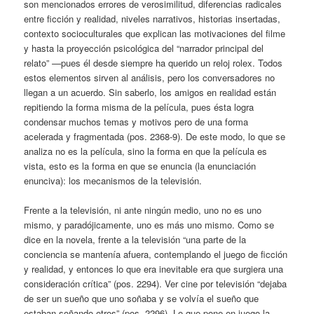
son mencionados errores de verosimilitud, diferencias radicales
entre ficción y realidad, niveles narrativos, historias insertadas,
contexto socioculturales que explican las motivaciones del filme
y hasta la proyección psicológica del “narrador principal del
relato” —pues él desde siempre ha querido un reloj rolex. Todos
estos elementos sirven al análisis, pero los conversadores no
llegan a un acuerdo. Sin saberlo, los amigos en realidad están
repitiendo la forma misma de la película, pues ésta logra
condensar muchos temas y motivos pero de una forma
acelerada y fragmentada (pos. 2368-9). De este modo, lo que se
analiza no es la película, sino la forma en que la película es
vista, esto es la forma en que se enuncia (la enunciación
enunciva): los mecanismos de la televisión.
Frente a la televisión, ni ante ningún medio, uno no es uno
mismo, y paradójicamente, uno es más uno mismo. Como se
dice en la novela, frente a la televisión “una parte de la
conciencia se mantenía afuera, contemplando el juego de ficción
y realidad, y entonces lo que era inevitable era que surgiera una
consideración crítica” (pos. 2294). Ver cine por televisión “dejaba
de ser un sueño que uno soñaba y se volvía el sueño que
estaban soñando otros” (pos. 2296). Lo que pone en juego la