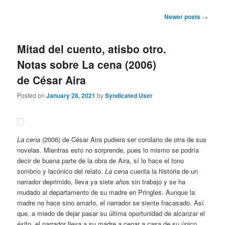
Post
Newer posts
→
navigation
Mitad del cuento, atisbo otro.
Notas sobre La cena (2006)
de César Aira
Posted on
January 28, 2021
by
Syndicated User
La cena
(2006) de César Aira pudiera ser corolario de otra de sus
novelas. Mientras esto no sorprende, pues lo mismo se podría
decir de buena parte de la obra de Aira, sí lo hace el tono
sombrío y lacónico del relato.
La cena
cuenta la historia de un
narrador deprimido, lleva ya siete años sin trabajo y se ha
mudado al departamento de su madre en Pringles. Aunque la
madre no hace sino amarlo, el narrador se siente fracasado. Así
que, a miedo de dejar pasar su última oportunidad de alcanzar el
éxito, el narrador lleva a su madre a cenar a casa de su único