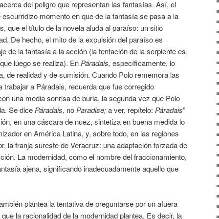
 acerca del peligro que representan las fantasías. Así, el
se escurridizo momento en que de la fantasía se pasa a la
 que el título de la novela aluda al paraíso: un sitio
tad. De hecho, el mito de la expulsión del paraíso es
 de la fantasía a la acción (la tentación de la serpiente es,
que luego se realiza). En
Páradais,
específicamente, lo
a, de realidad y de sumisión. Cuando Polo rememora las
a trabajar a Páradais, recuerda que fue corregido
, con una media sonrisa de burla, la segunda vez que Polo
da. Se dice
Páradais,
no
Paradise;
a ver, repítelo:
Páradais
”
ición, en una cáscara de nuez, sintetiza en buena medida lo
izador en América Latina, y, sobre todo, en las regiones
or, la franja sureste de Veracruz: una adaptación forzada de
acción. La modernidad, como el nombre del fraccionamiento,
 fantasía ajena, significando inadecuadamente aquello que
ambién plantea la tentativa de preguntarse por un afuera
 que la racionalidad de la modernidad plantea. Es decir, la