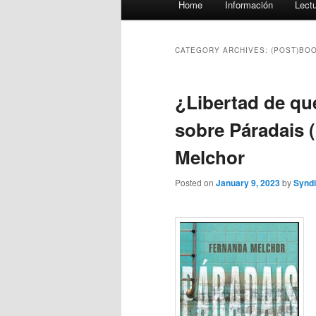
Home
Información
Lect
menu
CATEGORY ARCHIVES:
(POST)BO
¿Libertad de qu
sobre Páradais 
Melchor
Posted on
January 9, 2023
by
Syndi