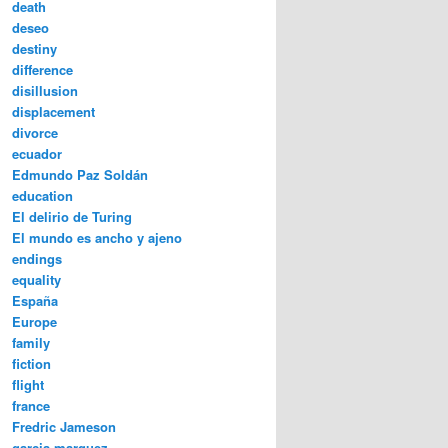
death
deseo
destiny
difference
disillusion
displacement
divorce
ecuador
Edmundo Paz Soldán
education
El delirio de Turing
El mundo es ancho y ajeno
endings
equality
España
Europe
family
fiction
flight
france
Fredric Jameson
garcia marquez