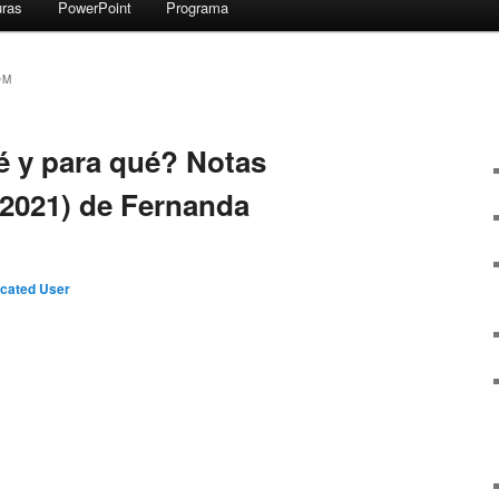
uras
PowerPoint
Programa
OM
é y para qué? Notas
(2021) de Fernanda
cated User