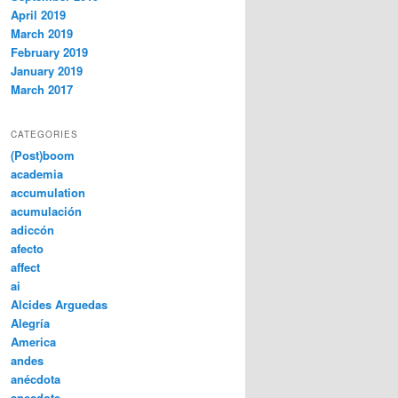
April 2019
March 2019
February 2019
January 2019
March 2017
CATEGORIES
(Post)boom
academia
accumulation
acumulación
adiccón
afecto
affect
ai
Alcides Arguedas
Alegría
America
andes
anécdota
anecdote