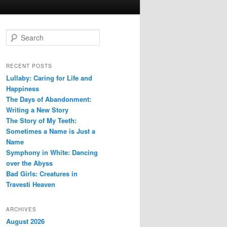
S
e
a
r
RECENT POSTS
c
Lullaby: Caring for Life and
h
Happiness
The Days of Abandonment:
Writing a New Story
The Story of My Teeth:
Sometimes a Name is Just a
Name
Symphony in White: Dancing
over the Abyss
Bad Girls: Creatures in
Travesti Heaven
ARCHIVES
August 2026