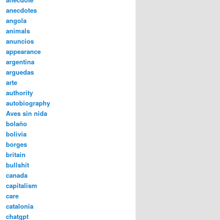
anecdotes
angola
animals
anuncios
appearance
argentina
arguedas
arte
authority
autobiography
Aves sin nida
bolaño
bolivia
borges
britain
bullshit
canada
capitalism
care
catalonia
chatgpt