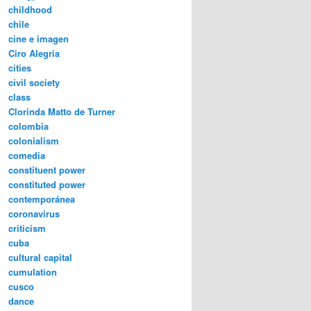
childhood
chile
cine e imagen
Ciro Alegria
cities
civil society
class
Clorinda Matto de Turner
colombia
colonialism
comedia
constituent power
constituted power
contemporánea
coronavirus
criticism
cuba
cultural capital
cumulation
cusco
dance