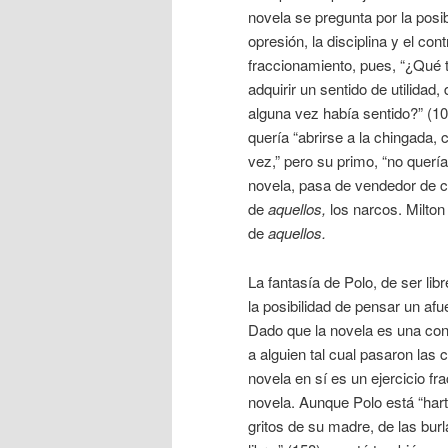
novela se pregunta por la posib
opresión, la disciplina y el con
fraccionamiento, pues, “¿Qué 
adquirir un sentido de utilidad
alguna vez había sentido?” (10
quería “abrirse a la chingada, c
vez,” pero su primo, “no quería
novela, pasa de vendedor de 
de
aquellos,
los narcos. Milto
de
aquellos.
La fantasía de Polo, de ser li
la posibilidad de pensar un af
Dado que la novela es una con
a alguien tal cual pasaron las c
novela en sí es un ejercicio fr
novela. Aunque Polo está “harto
gritos de su madre, de las burl