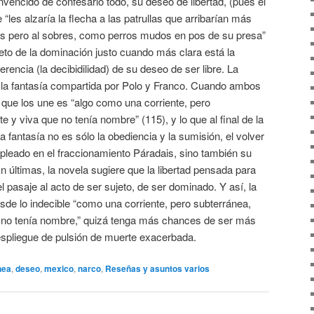
onvencido de confesarlo todo, su deseo de libertad, (pues él
ue “les alzaría la flecha a las patrullas que arribarían más
as pero al sobres, como perros mudos en pos de su presa”
jeto de la dominación justo cuando más clara está la
sferencia (la decibidilidad) de su deseo de ser libre. La
á la fantasía compartida por Polo y Franco. Cuando ambos
 que los une es “algo como una corriente, pero
e y viva que no tenía nombre” (115), y lo que al final de la
 fantasía no es sólo la obediencia y la sumisión, el volver
leado en el fraccionamiento Páradais, sino también su
n últimas, la novela sugiere que la libertad pensada para
l pasaje al acto de ser sujeto, de ser dominado. Y así, la
de lo indecible “como una corriente, pero subterránea,
e no tenía nombre,” quizá tenga más chances de ser más
espliegue de pulsión de muerte exacerbada.
nea
,
deseo
,
mexico
,
narco
,
Reseñas y asuntos varios