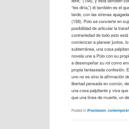
libre,” (158), y está también c
“les diría,”) él también es el q
tarde, con las sirenas apagad
(158). Polo se convierte en su
posibilidad de articular la tran
contrariedad de todo esto est
comienzan a planear juntos, lo
subterránea, una cosa palpitant
novela une a Polo con su propia
a desempeñar su rol como emp
propia fantaseada confesión. E
uno no es sino la afirmación de
libertad pensada en común, des
una cosa palpitante y viva qu
que una línea de muerte, un d
Posted in
(Post)boom
,
contemporá