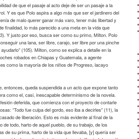
ilidad de que el pasaje al acto deje de ser un pasaje a la
trol. Y es que Polo aspira a algo más que ser el jardinero del
tenía de malo querer ganar más varo, tener más libertad y
, de finalidad, lo más parecido a una meta en la vida que
3). Y justo por eso, busca ser como su primo, Milton. Polo
onseguir una lana, ser libre, carajo, ser libre por una pinche
 ayudarlo” (105). Milton, como se explica a detalle en la
coches robados en Chiapas y Guatemala, a agente
n es como la mayoría de los niños de Progreso, lacayo
bre, entonces, queda suspendida a un acto que expone tanto
uera como el, casi, inescapable determinismo de la novela.
fesión deferida, que comienza con el proyecto de contarle
osas: “Todo fue culpa del gordo, eso iba a decirles” (11), la
acasado de liberación. Esto es más evidente al final de la
 de todo, harto de aquel pueblo, de su trabajo, de los
as de su prima, harto de la vida que llevaba, [y] quería ser