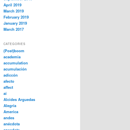
April 2019
March 2019
February 2019
January 2019
March 2017
CATEGORIES
(Post)boom
academia
accumulation
acumulación
adiccón
afecto
affect
ai
Alcides Arguedas
Alegría
America
andes
anécdota
anecdote