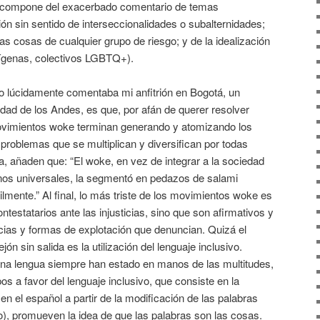
e compone del exacerbado comentario de temas
ión sin sentido de interseccionalidades o subalternidades;
las cosas de cualquier grupo de riesgo; y de la idealización
dígenas, colectivos LGBTQ+).
o lúcidamente comentaba mi anfitrión en Bogotá, un
sidad de los Andes, es que, por afán de querer resolver
ovimientos woke terminan generando y atomizando los
problemas que se multiplican y diversifican por todas
a, añaden que: “El woke, en vez de integrar a la sociedad
nos universales, la segmentó en pedazos de salami
cilmente.” Al final, lo más triste de los movimientos woke es
ontestatarios ante las injusticias, sino que son afirmativos y
icias y formas de explotación que denuncian. Quizá el
ón sin salida es la utilización del lenguaje inclusivo.
na lengua siempre han estado en manos de las multitudes,
pos a favor del lenguaje inclusivo, que consiste en la
 en el español a partir de la modificación de las palabras
iño), promueven la idea de que las palabras son las cosas.