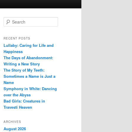
S
e
a
r
RECENT POSTS
c
Lullaby: Caring for Life and
h
Happiness
The Days of Abandonment:
Writing a New Story
The Story of My Teeth:
Sometimes a Name is Just a
Name
Symphony in White: Dancing
over the Abyss
Bad Girls: Creatures in
Travesti Heaven
ARCHIVES
August 2026