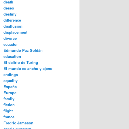
death
deseo
destiny
difference
disillusion
displacement
divorce
ecuador
Edmundo Paz Soldán
education
El delirio de Turing
El mundo es ancho y ajeno
endings
equality
España
Europe
family
fiction
flight
france
Fredric Jameson
garcia marquez