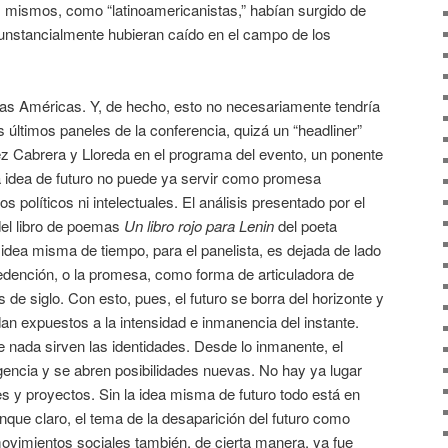
os mismos, como “latinoamericanistas,” habían surgido de
cunstancialmente hubieran caído en el campo de los
las Américas. Y, de hecho, esto no necesariamente tendría
s últimos paneles de la conferencia, quizá un “headliner”
z Cabrera y Lloreda en el programa del evento, un ponente
 idea de futuro no puede ya servir como promesa
s políticos ni intelectuales. El análisis presentado por el
del libro de poemas
Un libro rojo para Lenin
del poeta
 idea misma de tiempo, para el panelista, es dejada de lado
edención, o la promesa, como forma de articuladora de
 de siglo. Con esto, pues, el futuro se borra del horizonte y
n expuestos a la intensidad e inmanencia del instante.
e nada sirven las identidades. Desde lo inmanente, el
gencia y se abren posibilidades nuevas. No hay ya lugar
s y proyectos. Sin la idea misma de futuro todo está en
nque claro, el tema de la desaparición del futuro como
movimientos sociales también, de cierta manera, ya fue