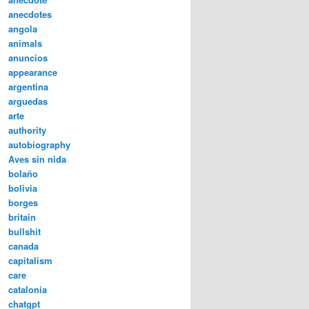
anecdotes
angola
animals
anuncios
appearance
argentina
arguedas
arte
authority
autobiography
Aves sin nida
bolaño
bolivia
borges
britain
bullshit
canada
capitalism
care
catalonia
chatgpt