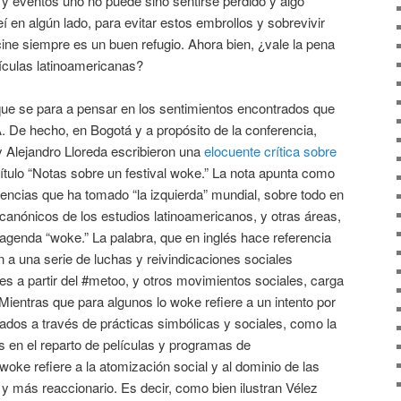
s y eventos uno no puede sino sentirse perdido y algo
en algún lado, para evitar estos embrollos y sobrevivir
cine siempre es un buen refugio. Ahora bien, ¿vale la pena
lículas latinoamericanas?
 que se para a pensar en los sentimientos encontrados que
. De hecho, en Bogotá y a propósito de la conferencia,
y Alejandro Lloreda escribieron una
elocuente crítica sobre
título “Notas sobre un festival woke.” La nota apunta como
rgencias que ha tomado “la izquierda” mundial, sobre todo en
nónicos de los estudios latinoamericanos, y otras áreas,
agenda “woke.” La palabra, que en inglés hace referencia
n a una serie de luchas y reivindicaciones sociales
es a partir del #metoo, y otros movimientos sociales, carga
ientras que para algunos lo woke refiere a un intento por
zados a través de prácticas simbólicas y sociales, como la
os en el reparto de películas y programas de
 woke refiere a la atomización social y al dominio de las
o y más reaccionario. Es decir, como bien ilustran Vélez