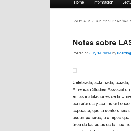
Home
Información
Lect
menu
CATEGORY ARCHIVES:
RESEÑAS 
Notas sobre LA
Posted on
July 14, 2024
by
ricardo
Celebrada, aclamada, odiada, i
American Studies Association 
en las instalaciones de la Univ
conferencia y aun no entiendo 
supuesto, que la conferencia 
excompañeros, o amigos que ha
área de los estudios latinoame