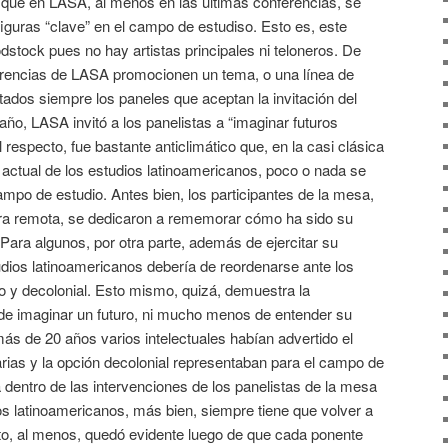
ir que en LASA, al menos en las últimas conferencias, se
figuras “clave” en el campo de estudiso. Esto es, este
dstock pues no hay artistas principales ni teloneros. De
erencias de LASA promocionen un tema, o una línea de
ados siempre los paneles que aceptan la invitación del
año, LASA invitó a los panelistas a “imaginar futuros
 respecto, fue bastante anticlimático que, en la casi clásica
actual de los estudios latinoamericanos, poco o nada se
campo de estudio. Antes bien, los participantes de la mesa,
a remota, se dedicaron a rememorar cómo ha sido su
Para algunos, por otra parte, además de ejercitar su
dios latinoamericanos debería de reordenarse ante los
io y decolonial. Esto mismo, quizá, demuestra la
 de imaginar un futuro, ni mucho menos de entender su
s de 20 años varios intelectuales habían advertido el
itarias y la opción decolonial representaban para el campo de
a dentro de las intervenciones de los panelistas de la mesa
s latinoamericanos, más bien, siempre tiene que volver a
to, al menos, quedó evidente luego de que cada ponente