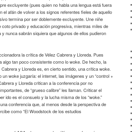
pre excluyente (pues quien no habla una lengua está fuera
n el afán de volver a los signos referentes fieles de aquello
usivo termina por ser doblemente excluyente. Une niñe
e coto privado y educación progresiva, mientras miles de
 y nunca sabrán siquiera que algunos de ellos pudieron
ccionadora la crítica de Vélez Cabrera y Lloreda. Pues
ar a algo tan poco consistente como lo woke. De hecho, la
Cabrera y Lloreda es, en cierto sentido, una crítica woke.
o un woke juzgaría: el internet, las imágenes y un “control +
 Cabrera y Lloreda critican a la conferencia por no
portantes, de “grueso calibre” les llaman. Criticar el
r ido es el consuelo y la lucha misma de los “woke.”
una conferencia que, al menos desde la perspectiva de
ercibe como “El Woodstock de los estudios