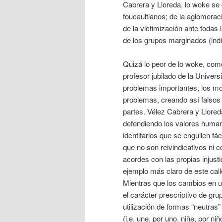
Cabrera y Lloreda, lo woke s
foucaultianos; de la aglomerac
de la victimización ante todas 
de los grupos marginados (in
Quizá lo peor de lo woke, com
profesor jubilado de la Univer
problemas importantes, los m
problemas, creando así falsos 
partes. Vélez Cabrera y Llored
defendiendo los valores huma
identitarios que se engullen fá
que no son reivindicativos ni c
acordes con las propias injust
ejemplo más claro de este callej
Mientras que los cambios en u
el carácter prescriptivo de gru
utilización de formas “neutras”
(i.e. une, por uno, niñe, por n