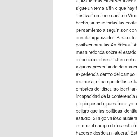
Quizá lo más difícil sería dec
sigue un tema a fin o que hay 
“festival” no tiene nada de Woo
hecho, aunque todas las conf
pensamiento a seguir, son cont
comité organizador. Para este 
posibles para las Américas.” Al
mesa redonda sobre el estado 
discutiera sobre el futuro del 
algunos presentando de maner
experiencia dentro del campo. 
memoria, el campo de los estu
embates del discurso identitar
incapacidad de la conferencia
propio pasado, pues hace ya má
peligro que las políticas ident
estudio. Si algo valioso hubier
es que el campo de los estudio
hacerse desde un “afuera.” Es