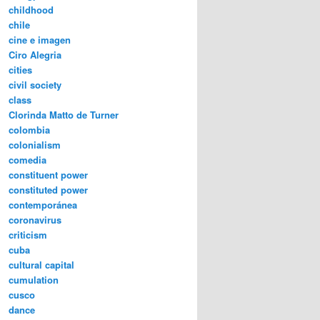
childhood
chile
cine e imagen
Ciro Alegria
cities
civil society
class
Clorinda Matto de Turner
colombia
colonialism
comedia
constituent power
constituted power
contemporánea
coronavirus
criticism
cuba
cultural capital
cumulation
cusco
dance